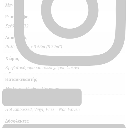
Μοντέρνο
Επανάληψη
Σχέδιο 64/32
Διαστάσεις
Ρολό 10.05m x 0.53m (5.32m²)
Χώρος
Κρεβατοκάμαρα και άλλοι χώροι, Σαλόνι
Κατασκευαστής
Marburg – Made in Germany
Ποιότητα
Hot Embossed, Vinyl, Vlies – Non Woven
Δύσφλεκτες