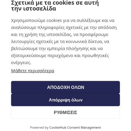
Σχετικά με τα cookies σε αυτή
0,00
€
0
την ιστοσελίδα
Χρησιμοποιούμε cookies για να συλλέξουμε και να
αναλύσουμε πληροφορίες σχετικές με την απόδοση
και τη χρήση της ιστοσελίδας, να προσφέρουμε
λειτουργίες σχετικές με τα κοινωνικά δίκτυα, να
βελτιώσουμε την εμπειρία πλοήγησης και να
εξατομικεύσουμε περιεχόμενο και προωθητικές
ενέργειες.
Μάθετε περισσότερα
ΑΠΟΔΟΧΗ ΟΛΩΝ
Απόρριψη όλων
ΡΥΘΜΙΣΕΙΣ
Cart
Powered by
CookieHub Consent Management
Shop​