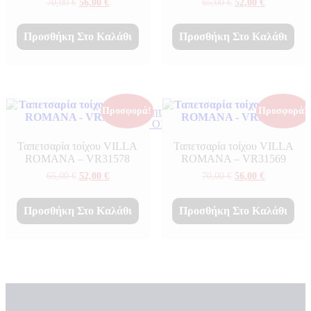
Original
Η
Original
Η
70,00
€
56,00
€
65,00
€
52,00
€
price
τρέχουσα
price
τρέχουσα
was:
τιμή
was:
τιμή
70,00 €.
είναι:
65,00 €.
είναι:
Προσθήκη Στο Καλάθι
Προσθήκη Στο Καλάθι
56,00 €.
52,00 €.
Πιστοποιητικά ποιότητας
Προσφορά!
Προσφορά!
ΠΙΣΤΟΠΟΙΗΤΙΚΑ ΟΙΚΟΛΟΓΙΑΣ
ΒΡΑΒΕΙΑ
Ταπετσαρία τοίχου VILLA
Ταπετσαρία τοίχου VILLA
Η Εταιρεια
ROMANA – VR31578
ROMANA – VR31569
Original
Η
Original
Η
65,00
€
52,00
€
70,00
€
56,00
€
price
τρέχουσα
price
τρέχουσα
was:
τιμή
was:
τιμή
65,00 €.
είναι:
70,00 €.
είναι:
Προσθήκη Στο Καλάθι
Προσθήκη Στο Καλάθι
52,00 €.
56,00 €.