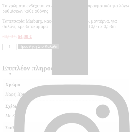
Τα χρώματα ενδέχεται να διαφέρουν από την πραγματικότητα λόγω
ρυθμίσεων κάθε οθόνης
Ταπετσαρία Marburg, καφέ, χρυσή, με σχέδιο, μοντέρνα, για
σαλόνι, κρεβατοκάμαρα – Made in Germany, 10,05 x 0,53m
Original
Η
80,00
€
64,00
€
price
τρέχουσα
Ταπετσαρία
was:
Προσθήκη Στο Καλάθι
τιμή
τοίχου
80,00 €.
είναι:
VILLA
64,00 €.
ROMANA
Επιπλέον πληροφορίες
-
VR58429
ποσότητα
Χρώμα
Καφέ, Χρυσό
Σχέδιο
Με Σχέδιο
Στυλ