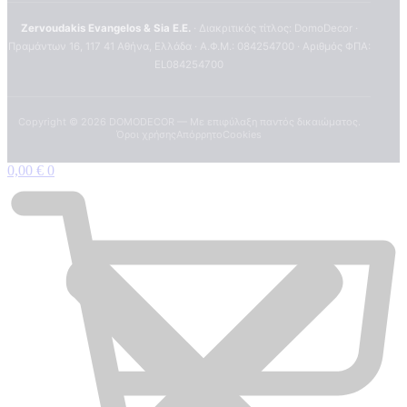
Zervoudakis Evangelos & Sia E.E.
· Διακριτικός τίτλος: DomoDecor ·
Πραμάντων 16, 117 41 Αθήνα, Ελλάδα · Α.Φ.Μ.: 084254700 · Αριθμός ΦΠΑ:
EL084254700
Copyright ©
2026
DOMODECOR — Με επιφύλαξη παντός δικαιώματος.
Όροι χρήσης
Απόρρητο
Cookies
0,00
€
0