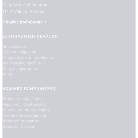
Πραμάντων 16, Κουκάκι
117 41 Αθήνα, Ελλάδα
Οδηγίες πρόσβασης
ΕΞΥΠΗΡΈΤΗΣΗ ΠΕΛΑΤΏΝ
Επικοινωνία
Τρόποι πληρωμής
ΠΟΙΟΤΗΤΕΣ ΤΑΠΕΤΣΑΡΙΩΝ
Αποστολές και παραδόσεις
ΕΠΕΞΗΓΗΣΗ ΣΥΜΒΟΛΩΝ
Επιστροφές προϊόντων
Συχνές ερωτήσεις
Blog
ΝΟΜΙΚΈΣ ΠΛΗΡΟΦΟΡΊΕΣ
Στοιχεία επιχείρησης
Όροι και Προϋποθέσεις
Δικαίωμα υπαναχώρησης
Έντυπο υπαναχώρησης
Πολιτική απορρήτου
Πολιτική Cookies