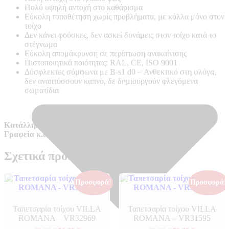
Πολύ υψηλή αντοχή στο καθάρισμα
Εύκολη τοποθέτηση χωρίς προβλήματα, με κόλλα μόνο στον
τοίχο
Δεν κάνει φούσκες, δεν ασκεί δυνάμεις στον τοίχο κατά το
στέγνωμα
Εύκολη απομάκρυνση σε περίπτωση ανακαίνισης
Πιστοποιητικά ποιότητας: RAL, CE, ISO 9001
Δύσφλεκτες σύμφωνα με B-s1 d0 –
Ανθεκτικό στη φλόγα,
δεν αναπτύσσουν καπνό, δε δημιουργούν φλεγόμενα
σωματίδια
Κατάλληλο για απαιτητικούς χώρους όπως Ξενοδοχεία,
Γραφεία κ.α.
Σχετικά προϊόντα
Προσφορά!
Προσφορά!
Ταπετσαρία τοίχου VILLA
Ταπετσαρία τοίχου VILLA
ROMANA – VR32969
ROMANA – VR31595