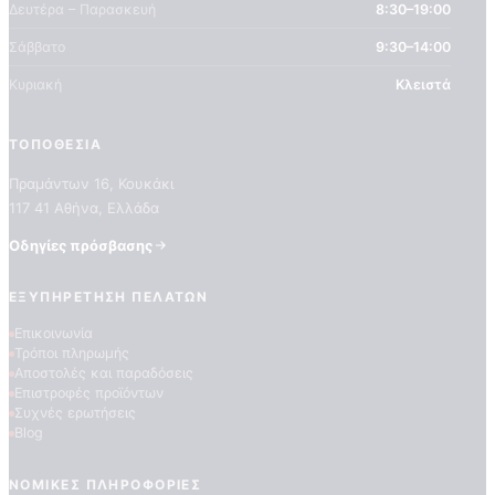
Δευτέρα – Παρασκευή
8:30–19:00
Σάββατο
9:30–14:00
Κυριακή
Κλειστά
ΤΟΠΟΘΕΣΊΑ
Πραμάντων 16, Κουκάκι
117 41 Αθήνα, Ελλάδα
ΠΟΙΟΤΗΤΕΣ ΤΑΠΕΤΣΑΡΙΩΝ
Οδηγίες πρόσβασης
ΕΠΕΞΗΓΗΣΗ ΣΥΜΒΟΛΩΝ
ΕΞΥΠΗΡΈΤΗΣΗ ΠΕΛΑΤΏΝ
Επικοινωνία
Τρόποι πληρωμής
Αποστολές και παραδόσεις
Επιστροφές προϊόντων
Συχνές ερωτήσεις
Blog
ΝΟΜΙΚΈΣ ΠΛΗΡΟΦΟΡΊΕΣ