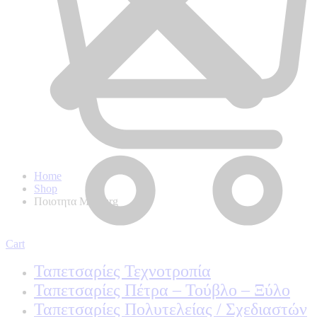
Home
Shop
Ποιοτητα Marburg
Cart
Ταπετσαρίες Τεχνοτροπία
Ταπετσαρίες Πέτρα – Τούβλο – Ξύλο
Ταπετσαρίες Πολυτελείας / Σχεδιαστών