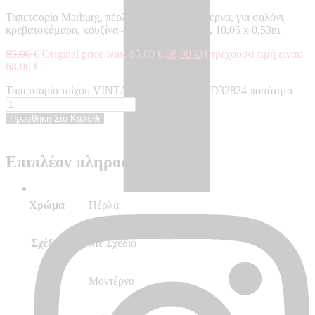
Ταπετσαρία Marburg, πέρλα, με σχέδιο, μοντέρνα, για σαλόνι,
κρεβατοκάμαρα, κουζίνα – Made in Germany, 10,05 x 0,53m
85,00
€
Original price was: 85,00 €.
68,00
€
Η τρέχουσα τιμή είναι:
68,00 €.
Ταπετσαρία τοίχου VINTAGE DELUXE - VD32824 ποσότητα
Προσθήκη Στο Καλάθι
Επιπλέον πληροφορίες
Χρώμα
Πέρλα
Σχέδιο
Με Σχέδιο
Στυλ
Μοντέρνο