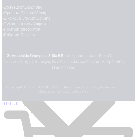
Στοιχεία επιχείρησης
Όροι και Προϋποθέσεις
Δικαίωμα υπαναχώρησης
Έντυπο υπαναχώρησης
Πολιτική απορρήτου
Πολιτική Cookies
Zervoudakis Evangelos & Sia E.E.
· Διακριτικός τίτλος: DomoDecor ·
Πραμάντων 16, 117 41 Αθήνα, Ελλάδα · Α.Φ.Μ.: 084254700 · Αριθμός ΦΠΑ:
EL084254700
Copyright ©
2026
DOMODECOR — Με επιφύλαξη παντός δικαιώματος.
Όροι χρήσης
Απόρρητο
Cookies
0,00
€
0