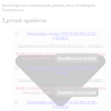
Κατάλληλο για απαιτητικούς χώρους όπως Ξενοδοχεία,
Γραφεία κ.α.
Σχετικά προϊόντα
Ταπετσαρία τοίχου VINTAGE DELUXE – VD32822
85,00
€
Original price was: 85,00 €.
68,00
€
Η τρέχουσα
τιμή είναι: 68,00 €.
Προσθήκη Στο Καλάθι
Ταπετσαρία τοίχου VINTAGE DELUXE – VD32817
80,00
€
Original price was: 80,00 €.
64,00
€
Η τρέχουσα
τιμή είναι: 64,00 €.
Προσθήκη Στο Καλάθι