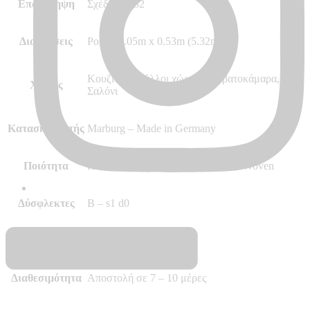
Επανάληψη
Σχέδιο 64/32
Διαστάσεις
Ρολό 10.05m x 0.53m (5.32m²)
Κουζίνα και άλλοι χώροι, Κρεβατοκάμαρα,
Χώρος
Σαλόνι
Κατασκευαστής
Marburg – Made in Germany
Ποιότητα
Hot Embossed, Vinyl, Vlies – Non Woven
Δύσφλεκτες
B – s1 d0
Περισσότερα
–
Διαθεσιμότητα
Αποστολή σε 7 – 10 μέρες