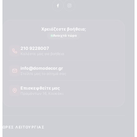
Τεχνογνωσια
Χρειάζεστε βοήθεια;
Ανοιχτά τώρα
210 9228007
Καλέστε μας για βοήθεια
info@domodecor.gr
Στείλτε μας το αίτημά σας
Επισκεφθείτε μας
Πραμάντων 16, Κουκάκι
ΏΡΕΣ ΛΕΙΤΟΥΡΓΊΑΣ