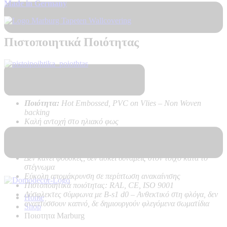
Made in Germany
Πιστοποιητικά Ποιότητας
Τεχνικά Χαρακτηριστικά Προϊόντος:
Ποιότητα:
Hot Embossed, PVC on Vlies – Non Woven
backing
Καλή αντοχή στο ηλιακό φως
Πολύ υψηλή αντοχή στο καθάρισμα
Εύκολη τοποθέτηση χωρίς προβλήματα, με κόλλα μόνο στον
τοίχο
Δεν κάνει φούσκες, δεν ασκεί δυνάμεις στον τοίχο κατά το
στέγνωμα
Εύκολη απομάκρυνση σε περίπτωση ανακαίνισης
Πιστοποιητικά ποιότητας: RAL, CE, ISO 9001
Δύσφλεκτες σύμφωνα με B-s1 d0 –
Ανθεκτικό στη φλόγα, δεν
Home
αναπτύσσουν καπνό, δε δημιουργούν φλεγόμενα σωματίδια
Shop
Ποιοτητα Marburg