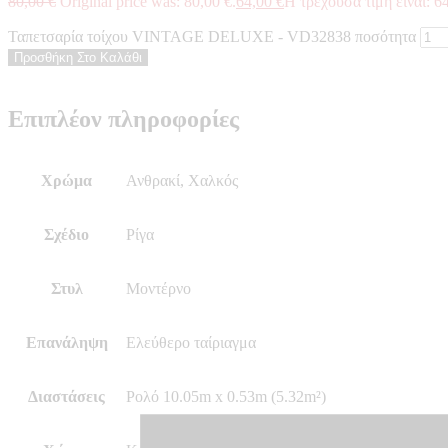
80,00
€
Original price was: 80,00 €.
64,00
€
Η τρέχουσα τιμή είναι: 64
Ταπετσαρία τοίχου VINTAGE DELUXE - VD32838 ποσότητα
Προσθήκη Στο Καλάθι
Επιπλέον πληροφορίες
Χρώμα
Ανθρακί, Χαλκός
Σχέδιο
Ρίγα
Στυλ
Μοντέρνο
Επανάληψη
Ελεύθερο ταίριαγμα
Διαστάσεις
Ρολό 10.05m x 0.53m (5.32m²)