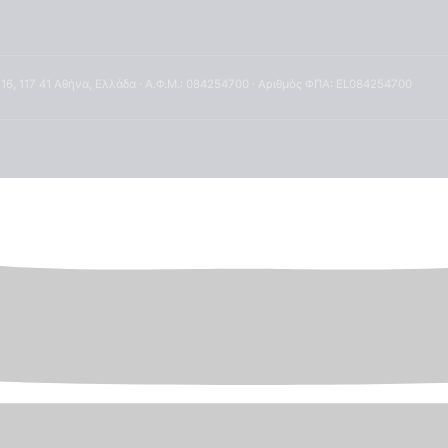
 16, 117 41 Αθήνα, Ελλάδα · Α.Φ.Μ.: 084254700 · Αριθμός ΦΠΑ: EL084254700