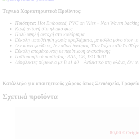
Τεχνικά Χαρακτηριστικά Προϊόντος:
Ποιότητα:
Hot Embossed, PVC on Vlies – Non Woven backin
Καλή αντοχή στο ηλιακό φως
Πολύ υψηλή αντοχή στο καθάρισμα
Εύκολη τοποθέτηση χωρίς προβλήματα, με κόλλα μόνο στον το
Δεν κάνει φούσκες, δεν ασκεί δυνάμεις στον τοίχο κατά το στέγ
Εύκολη απομάκρυνση σε περίπτωση ανακαίνισης
Πιστοποιητικά ποιότητας: RAL, CE, ISO 9001
Δύσφλεκτες σύμφωνα με B-s1 d0 –
Ανθεκτικό στη φλόγα, δεν α
Κατάλληλο για απαιτητικούς χώρους όπως Ξενοδοχεία, Γραφεία
Σχετικά προϊόντα
80,00
€
Origin