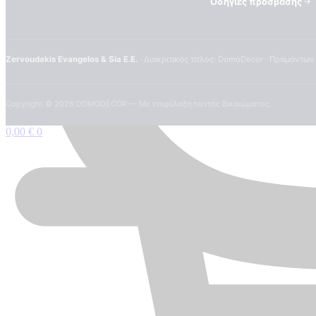
Οδηγίες πρόσβασης
Zervoudakis Evangelos & Sia E.E.
· Διακριτικός τίτλος: DomoDecor · Πραμάντων
Copyright ©
2026
DOMODECOR — Με επιφύλαξη παντός δικαιώματος.
0,00
€
0