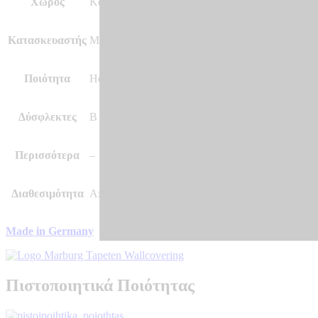
Χώρος
Κουζίνα και άλλοι χώροι, Κρεβατοκάμαρα, Σαλόν
Κατασκευαστής
Marburg – Made in Germany
Ποιότητα
Hot Embossed, Vinyl, Vlies – Non Woven
Δύσφλεκτες
B – s1 d0
Περισσότερα
–
Διαθεσιμότητα
Αποστολή σε 7 – 10 μέρες
Made in Germany
Πιστοποιητικά Ποιότητας