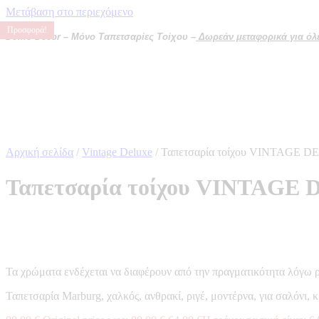
Μετάβαση στο περιεχόμενο
Προσφορά!
Προσφορά!
Προσφορά!
Προσφορά!
Domo Decor – Μόνο Ταπετσαρίες Τοίχου –
Δωρεάν μεταφορικά για όλες
Αρχική σελίδα
/
Vintage Deluxe
/ Ταπετσαρία τοίχου VINTAGE 
Ταπετσαρία τοίχου VINTAGE 
Τα χρώματα ενδέχεται να διαφέρουν από την πραγματικότητα λόγω 
Ταπετσαρία Marburg, χαλκός, ανθρακί, ριγέ, μοντέρνα, για σαλόνι,