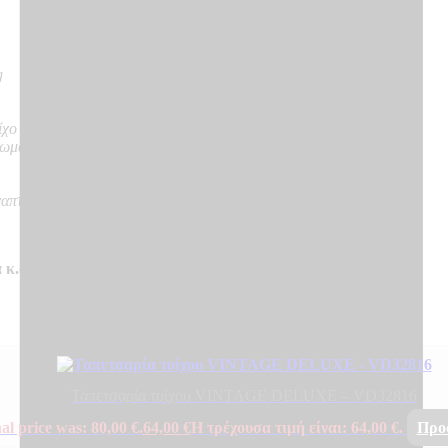
g
ίχο
νωμα
ναπτύσσουν καπνό, δε δημιουργούν φλεγόμενα σωματίδια
 κ.α.
Ταπετσαρία τοίχου VINTAGE DELUXE – VD32816
al price was: 80,00 €.
64,00
€
Η τρέχουσα τιμή είναι: 64,00 €.
Προ