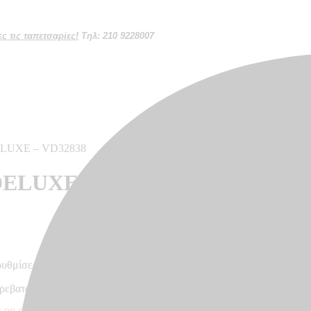
 τις ταπετσαρίες!
Τηλ: 210 9228007
DELUXE – VD32838
DELUXE – VD32838
ρυθμίσεων κάθε οθόνης
 κρεβατοκάμαρα, κουζίνα – Made in Germany, 10,05 x 0,53m