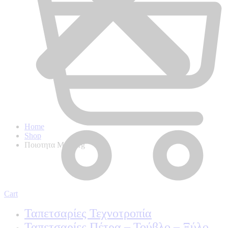
Home
Shop
Ποιοτητα Marburg
Cart
Ταπετσαρίες Τεχνοτροπία
Ταπετσαρίες Πέτρα – Τούβλο – Ξύλο