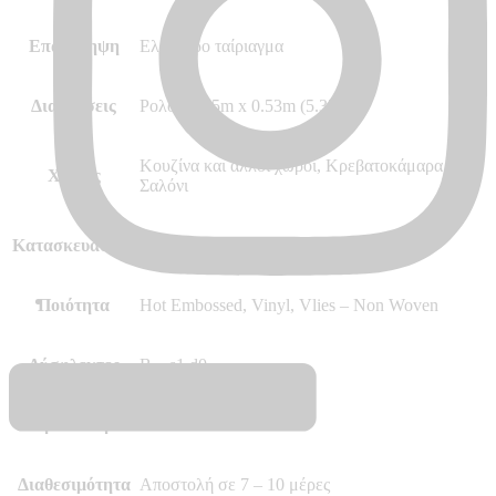
Επανάληψη
Ελεύθερο ταίριαγμα
Διαστάσεις
Ρολό 10.05m x 0.53m (5.32m²)
Κουζίνα και άλλοι χώροι, Κρεβατοκάμαρα,
Χώρος
Σαλόνι
Κατασκευαστής
Marburg – Made in Germany
Ποιότητα
Hot Embossed, Vinyl, Vlies – Non Woven
Δύσφλεκτες
B – s1 d0
Περισσότερα
–
Διαθεσιμότητα
Αποστολή σε 7 – 10 μέρες