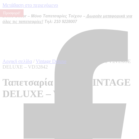
Μετάβαση στο περιεχόμενο
Προσφορά!
Προσφορά!
Προσφορά!
Προσφορά!
Domo Decor – Μόνο Ταπετσαρίες Τοίχου –
Δωρεάν μεταφορικά για
όλες τις ταπετσαρίες!
Τηλ: 210 9228007
Αρχική σελίδα
/
Vintage Deluxe
/ Ταπετσαρία τοίχου VINTAGE
DELUXE – VD32842
Ταπετσαρία τοίχου VINTAGE
DELUXE – VD32842