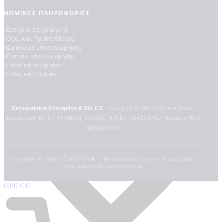
ΝΟΜΙΚΈΣ ΠΛΗΡΟΦΟΡΊΕΣ
Στοιχεία επιχείρησης
Όροι και Προϋποθέσεις
Δικαίωμα υπαναχώρησης
Έντυπο υπαναχώρησης
Πολιτική απορρήτου
Πολιτική Cookies
Zervoudakis Evangelos & Sia E.E.
· Διακριτικός τίτλος: DomoDecor ·
Πραμάντων 16, 117 41 Αθήνα, Ελλάδα · Α.Φ.Μ.: 084254700 · Αριθμός ΦΠΑ:
EL084254700
Copyright ©
2026
DOMODECOR — Με επιφύλαξη παντός δικαιώματος.
Όροι χρήσης
Απόρρητο
Cookies
0,00
€
0