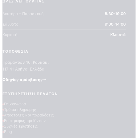
ΏΡΕΣ ΛΕΙΤΟΥΡΓΊΑΣ
Δευτέρα – Παρασκευή
8:30–19:00
Σάββατο
9:30–14:00
Κυριακή
Κλειστά
ΤΟΠΟΘΕΣΊΑ
Πραμάντων 16, Κουκάκι
ΠΟΙΟΤΗΤΕΣ ΤΑΠΕΤΣΑΡΙΩΝ
ΕΠΕΞΗΓΗΣΗ ΣΥΜΒΟΛΩΝ
117 41 Αθήνα, Ελλάδα
Οδηγίες πρόσβασης
ΕΞΥΠΗΡΈΤΗΣΗ ΠΕΛΑΤΏΝ
Επικοινωνία
Τρόποι πληρωμής
Αποστολές και παραδόσεις
Επιστροφές προϊόντων
Συχνές ερωτήσεις
Blog