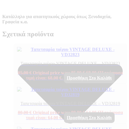
Κατάλληλο για απαιτητικούς χώρους όπως Ξενοδοχεία,
Γραφεία κ.α.
Σχετικά προϊόντα
Ταπετσαρία τοίχου VINTAGE DELUXE – VD32823
85,00
€
Original price was: 85,00 €.
68,00
€
Η τρέχουσα
τιμή είναι: 68,00 €.
Προσθήκη Στο Καλάθι
Ταπετσαρία τοίχου VINTAGE DELUXE – VD32819
80,00
€
Original price was: 80,00 €.
64,00
€
Η τρέχουσα
τιμή είναι: 64,00 €.
Προσθήκη Στο Καλάθι