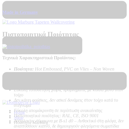
Made in Germany
Πιστοποιητικά Ποιότητας
Τεχνικά Χαρακτηριστικά Προϊόντος:
Ποιότητα:
Hot Embossed, PVC on Vlies – Non Woven
backing
Καλή αντοχή στο ηλιακό φως
Πολύ υψηλή αντοχή στο καθάρισμα
Εύκολη τοποθέτηση χωρίς προβλήματα, με κόλλα μόνο στον
τοίχο
Δεν κάνει φούσκες, δεν ασκεί δυνάμεις στον τοίχο κατά το
στέγνωμα
Εύκολη απομάκρυνση σε περίπτωση ανακαίνισης
Home
Πιστοποιητικά ποιότητας: RAL, CE, ISO 9001
Shop
Δύσφλεκτες σύμφωνα με B-s1 d0 –
Ανθεκτικό στη φλόγα, δεν
Ποιοτητα Marburg
αναπτύσσουν καπνό, δε δημιουργούν φλεγόμενα σωματίδια