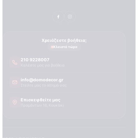
Τεχνογνωσια
Χρειάζεστε βοήθεια;
Κλειστά τώρα
210 9228007
Καλέστε μας για βοήθεια
info@domodecor.gr
Στείλτε μας το αίτημά σας
Επισκεφθείτε μας
Πραμάντων 16, Κουκάκι