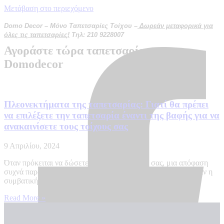
Μετάβαση στο περιεχόμενο
Domo Decor – Μόνο Ταπετσαρίες Τοίχου –
Δωρεάν μεταφορικά για
όλες τις ταπετσαρίες!
Τηλ: 210 9228007
Αγοράστε τώρα ταπετσαρία στο
Domodecor
Πλεονεκτήματα της ταπετσαρίας: Γιατί θα πρέπει
να επιλέξετε την ταπετσαρία έναντι της βαφής για να
ανακαινίσετε τους τοίχους σας
9 Απριλίου, 2024
Όταν πρόκειται να δώσετε ζωή στους τοίχους σας, μια απόφαση
συχνά παραβλέπεται: ταπετσαρία ή μπογιά; Ενώ το χρώμα ήταν η
συμβατική επιλογή για δεκαετίες, η
Read More »