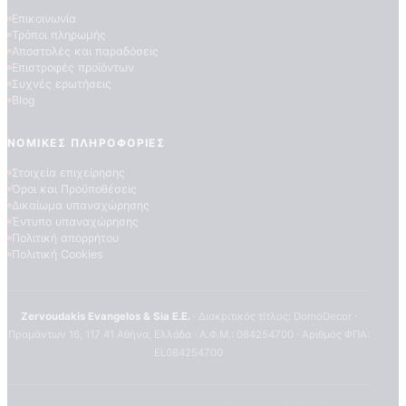
Επικοινωνία
Τρόποι πληρωμής
Αποστολές και παραδόσεις
Επιστροφές προϊόντων
Συχνές ερωτήσεις
Blog
ΝΟΜΙΚΈΣ ΠΛΗΡΟΦΟΡΊΕΣ
Στοιχεία επιχείρησης
Όροι και Προϋποθέσεις
Δικαίωμα υπαναχώρησης
Έντυπο υπαναχώρησης
Πολιτική απορρήτου
Πολιτική Cookies
Zervoudakis Evangelos & Sia E.E.
· Διακριτικός τίτλος: DomoDecor ·
Πραμάντων 16, 117 41 Αθήνα, Ελλάδα · Α.Φ.Μ.: 084254700 · Αριθμός ΦΠΑ:
EL084254700