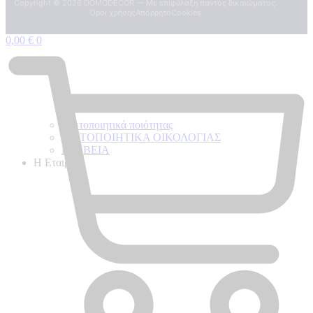
Copyright ©
2026
DOMODECOR — Με επιφύλαξη παντός δικαιώματος.
Όροι χρήσης
Απόρρητο
Cookies
0,00
€
0
Πιστοποιητικά ποιότητας
ΠΙΣΤΟΠΟΙΗΤΙΚΑ ΟΙΚΟΛΟΓΙΑΣ
ΒΡΑΒΕΙΑ
Η Εταιρεια