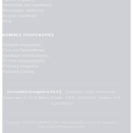
Αποστολές και παραδόσεις
Επιστροφές προϊόντων
Συχνές ερωτήσεις
Blog
ΝΟΜΙΚΈΣ ΠΛΗΡΟΦΟΡΊΕΣ
Στοιχεία επιχείρησης
Όροι και Προϋποθέσεις
Δικαίωμα υπαναχώρησης
Έντυπο υπαναχώρησης
Πολιτική απορρήτου
Πολιτική Cookies
Zervoudakis Evangelos & Sia E.E.
· Διακριτικός τίτλος: DomoDecor ·
Πραμάντων 16, 117 41 Αθήνα, Ελλάδα · Α.Φ.Μ.: 084254700 · Αριθμός ΦΠΑ:
EL084254700
Copyright ©
2026
DOMODECOR — Με επιφύλαξη παντός δικαιώματος.
Όροι χρήσης
Απόρρητο
Cookies