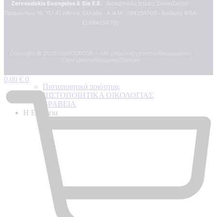
Zervoudakis Evangelos & Sia E.E.
· Διακριτικός τίτλος: DomoDecor ·
Πραμάντων 16, 117 41 Αθήνα, Ελλάδα · Α.Φ.Μ.: 084254700 · Αριθμός ΦΠΑ:
EL084254700
Copyright ©
2026
DOMODECOR — Με επιφύλαξη παντός δικαιώματος.
Όροι χρήσης
Απόρρητο
Cookies
0,00
€
0
Πιστοποιητικά ποιότητας
ΠΙΣΤΟΠΟΙΗΤΙΚΑ ΟΙΚΟΛΟΓΙΑΣ
ΒΡΑΒΕΙΑ
Η Εταιρεια