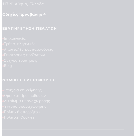
117 41 Αθήνα, Ελλάδα
Οδηγίες πρόσβασης
ΕΞΥΠΗΡΈΤΗΣΗ ΠΕΛΑΤΏΝ
Επικοινωνία
Τρόποι πληρωμής
Αποστολές και παραδόσεις
Επιστροφές προϊόντων
Συχνές ερωτήσεις
Blog
ΝΟΜΙΚΈΣ ΠΛΗΡΟΦΟΡΊΕΣ
Στοιχεία επιχείρησης
Όροι και Προϋποθέσεις
Δικαίωμα υπαναχώρησης
Έντυπο υπαναχώρησης
Πολιτική απορρήτου
Πολιτική Cookies