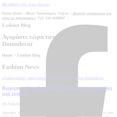
Μετάβαση στο περιεχόμενο
Domo Decor – Μόνο Ταπετσαρίες Τοίχου –
Δωρεάν μεταφορικά για
όλες τις ταπετσαρίες!
Τηλ: 210 9228007
Fashion
Blog
Αγοράστε τώρα ταπετσαρία στο
Domodecor
Home >
Fashion Blog
Fashion
News
Βιομηχανικό στυλ στο σπίτι: έμπνευση ταπετσαρίας
από τούβλα
26 Απριλίου, 2024
Αγαπάτε το βιομηχανικό στυλ και θέλετε να το ενσωματώσετε στο