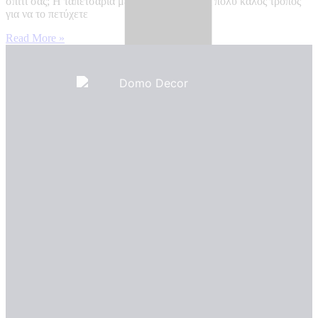
σπίτι σας; Η ταπετσαρία με τούβλα είναι ένας πολύ καλός τρόπος
για να το πετύχετε
Read More »