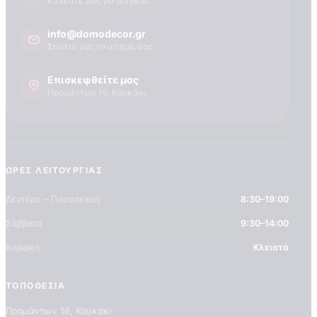
Καλέστε μας για βοήθεια
info@domodecor.gr
Στείλτε μας το αίτημά σας
Επισκεφθείτε μας
Πραμάντων 16, Κουκάκι
ΏΡΕΣ ΛΕΙΤΟΥΡΓΊΑΣ
Δευτέρα – Παρασκευή
8:30–19:00
Σάββατο
9:30–14:00
Κυριακή
Κλειστά
Home
ΤΟΠΟΘΕΣΊΑ
Shop
Ποιοτητα Marburg
Πραμάντων 16, Κουκάκι