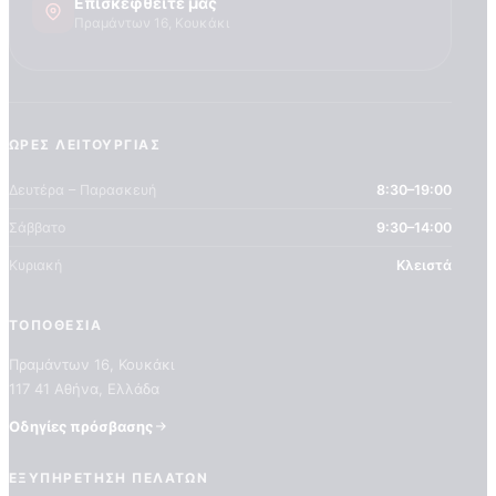
Επισκεφθείτε μας
Πραμάντων 16, Κουκάκι
ΏΡΕΣ ΛΕΙΤΟΥΡΓΊΑΣ
Δευτέρα – Παρασκευή
8:30–19:00
Σάββατο
9:30–14:00
Κυριακή
Κλειστά
ΤΟΠΟΘΕΣΊΑ
Πραμάντων 16, Κουκάκι
117 41 Αθήνα, Ελλάδα
Οδηγίες πρόσβασης
Home
Shop
Ποιοτητα Marburg
ΕΞΥΠΗΡΈΤΗΣΗ ΠΕΛΑΤΏΝ