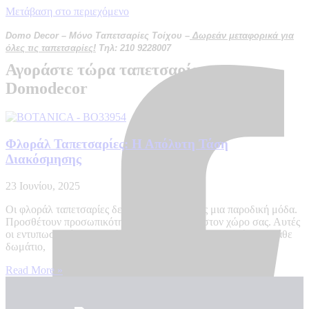
Μετάβαση στο περιεχόμενο
Domo Decor – Μόνο Ταπετσαρίες Τοίχου –
Δωρεάν μεταφορικά για
όλες τις ταπετσαρίες!
Τηλ: 210 9228007
Αγοράστε τώρα ταπετσαρία στο
Domodecor
Φλοράλ Ταπετσαρίες: Η Απόλυτη Τάση
Διακόσμησης
23 Ιουνίου, 2025
Οι φλοράλ ταπετσαρίες δεν αποτελούν απλώς μια παροδική μόδα.
Προσθέτουν προσωπικότητα και χαρακτήρα στον χώρο σας. Αυτές
οι εντυπωσιακές και πολύχρωμες επιλογές μεταμορφώνουν κάθε
δωμάτιο,
Read More »