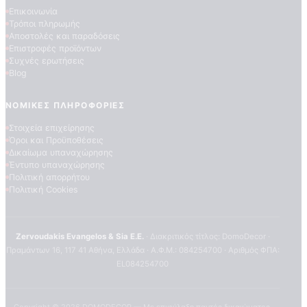
Επικοινωνία
Τρόποι πληρωμής
Αποστολές και παραδόσεις
Επιστροφές προϊόντων
Συχνές ερωτήσεις
Blog
ΝΟΜΙΚΈΣ ΠΛΗΡΟΦΟΡΊΕΣ
Στοιχεία επιχείρησης
Όροι και Προϋποθέσεις
Δικαίωμα υπαναχώρησης
Έντυπο υπαναχώρησης
Πολιτική απορρήτου
Πολιτική Cookies
Zervoudakis Evangelos & Sia E.E.
· Διακριτικός τίτλος: DomoDecor ·
Πραμάντων 16, 117 41 Αθήνα, Ελλάδα · Α.Φ.Μ.: 084254700 · Αριθμός ΦΠΑ:
EL084254700
Copyright ©
2026
DOMODECOR — Με επιφύλαξη παντός δικαιώματος.