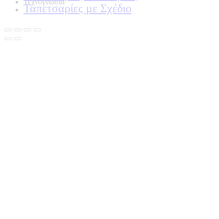
Τεχνογνωσια
Ταπετσαρίες με Σχέδιο