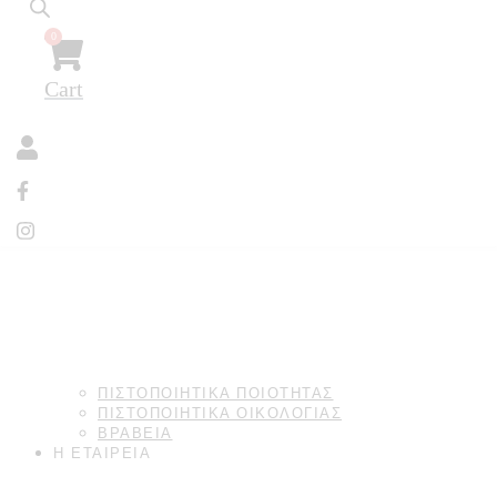
0
Επισκεφθείτε μας
Πραμάντων 16, Κουκάκι
Cart
ΏΡΕΣ ΛΕΙΤΟΥΡΓΊΑΣ
Δευτέρα – Παρασκευή
8:30–19:00
Σάββατο
9:30–14:00
Κυριακή
Κλειστά
ΤΟΠΟΘΕΣΊΑ
ΠΙΣΤΟΠΟΙΗΤΙΚΆ ΠΟΙΌΤΗΤΑΣ
Πραμάντων 16, Κουκάκι
ΠΙΣΤΟΠΟΙΗΤΙΚΑ ΟΙΚΟΛΟΓΙΑΣ
117 41 Αθήνα, Ελλάδα
ΒΡΑΒΕΙΑ
Η ΕΤΑΙΡΕΙΑ
Οδηγίες πρόσβασης