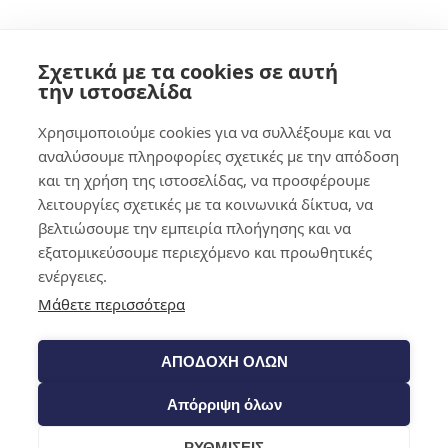
0
Σχετικά με τα cookies σε αυτή
την ιστοσελίδα
Cart
Διαχείριση συγκατάθεσης
Χρησιμοποιούμε cookies για να συλλέξουμε και να
Shop​
αναλύσουμε πληροφορίες σχετικές με την απόδοση
Για να παρέχουμε τις καλύτερες εμπειρίες, χρησιμοποιούμε
και τη χρήση της ιστοσελίδας, να προσφέρουμε
τεχνολογίες όπως τα cookies για την αποθήκευση ή/και την πρόσβαση
σε πληροφορίες της συσκευής. Η συγκατάθεση σε αυτές τις
λειτουργίες σχετικές με τα κοινωνικά δίκτυα, να
τεχνολογίες θα μας επιτρέψει να επεξεργαζόμαστε δεδομένα όπως η
βελτιώσουμε την εμπειρία πλοήγησης και να
συμπεριφορά περιήγησης ή τα μοναδικά αναγνωριστικά σε αυτόν τον
εξατομικεύσουμε περιεχόμενο και προωθητικές
ιστότοπο. Η μη συγκατάθεση ή η ανάκληση της συγκατάθεσης,
ενέργειες.
ενδέχεται να επηρεάσει αρνητικά ορισμένα χαρακτηριστικά και
Μάθετε περισσότερα
λειτουργίες.
ΑΠΟΔΟΧΗ ΟΛΩΝ
Αποδοχή
Απόρριψη όλων
Άρνηση
ΡΥΘΜΙΣΕΙΣ