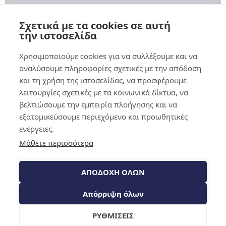
Επικοινωνία
Τρόποι πληρωμής
Σχετικά με τα cookies σε αυτή
Αποστολές και παραδόσεις
την ιστοσελίδα
Επιστροφές προϊόντων
Συχνές ερωτήσεις
Χρησιμοποιούμε cookies για να συλλέξουμε και να
Blog
αναλύσουμε πληροφορίες σχετικές με την απόδοση
ΝΟΜΙΚΈΣ ΠΛΗΡΟΦΟΡΊΕΣ
και τη χρήση της ιστοσελίδας, να προσφέρουμε
λειτουργίες σχετικές με τα κοινωνικά δίκτυα, να
Στοιχεία επιχείρησης
βελτιώσουμε την εμπειρία πλοήγησης και να
Όροι και Προϋποθέσεις
Δικαίωμα υπαναχώρησης
εξατομικεύσουμε περιεχόμενο και προωθητικές
Έντυπο υπαναχώρησης
ενέργειες.
Πολιτική απορρήτου
Πολιτική Cookies
Μάθετε περισσότερα
ΑΠΟΔΟΧΗ ΟΛΩΝ
Zervoudakis Evangelos & Sia E.E.
· Διακριτικός τίτλος: DomoDecor ·
Πραμάντων 16, 117 41 Αθήνα, Ελλάδα · Α.Φ.Μ.: 084254700 · Αριθμός
Απόρριψη όλων
ΦΠΑ: EL084254700
ΡΥΘΜΙΣΕΙΣ