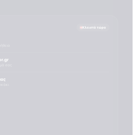
Κλειστά τώρα
οήθεια
r.gr
ημά σας
μας
υκάκι