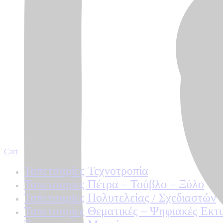
Cart
Ταπετσαρίες Τεχνοτροπία
Ταπετσαρίες Πέτρα – Τούβλο – Ξύλο
Ταπετσαρίες Πολυτελείας / Σχεδιαστών
Ταπετσαρίες Θεματικές – Ψηφιακές Εκτ