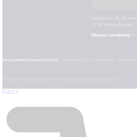
Πραμάντων 16, Κουκάκι
117 41 Αθήνα, Ελλάδα
Οδηγίες πρόσβασης
Zervoudakis Evangelos & Sia E.E.
· Διακριτικός τίτλος: DomoDecor · Πραμάντων
Copyright ©
2026
DOMODECOR — Με επιφύλαξη παντός δικαιώματος.
0,00
€
0