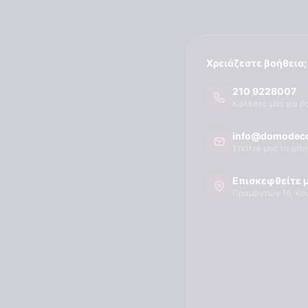
Χρειάζεστε βοήθεια;
210 9228007
Καλέστε μας για β
info@domodeco
Στείλτε μας το αίτ
Επισκεφθείτε 
Πραμάντων 16, Κο