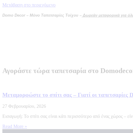
Μετάβαση στο περιεχόμενο
Domo Decor – Μόνο Ταπετσαρίες Τοίχου –
Δωρεάν μεταφορικά για όλες
Αγοράστε τώρα ταπετσαρία στο Domodeco
Μεταμορφώστε το σπίτι σας – Γιατί οι ταπετσαρίες
27 Φεβρουαρίου, 2026
Εισαγωγή: Το σπίτι σας είναι κάτι περισσότερο από ένας χώρος – ε
Read More »