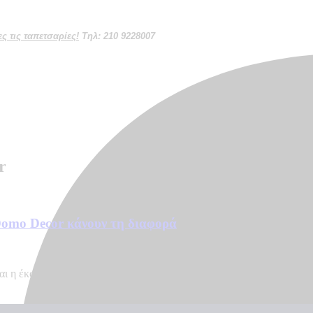
 τις ταπετσαρίες!
Τηλ: 210 9228007
r
 Domo Decor κάνουν τη διαφορά
ίναι η έκφραση της προσωπικότητάς σας. Αν ψάχνετε έναν τρόπο να αν