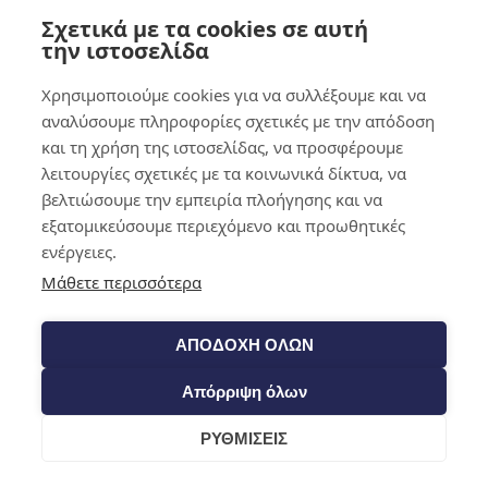
τεχνολογίες όπως τα cookies για την αποθήκευση ή/και την
Σχετικά με τα cookies σε αυτή
πρόσβαση σε πληροφορίες της συσκευής. Η συγκατάθεση σε αυτές
0,00
€
0
την ιστοσελίδα
τις τεχνολογίες θα μας επιτρέψει να επεξεργαζόμαστε δεδομένα
όπως η συμπεριφορά περιήγησης ή τα μοναδικά αναγνωριστικά σε
αυτόν τον ιστότοπο. Η μη συγκατάθεση ή η ανάκληση της
Χρησιμοποιούμε cookies για να συλλέξουμε και να
συγκατάθεσης, ενδέχεται να επηρεάσει αρνητικά ορισμένα
αναλύσουμε πληροφορίες σχετικές με την απόδοση
χαρακτηριστικά και λειτουργίες.
και τη χρήση της ιστοσελίδας, να προσφέρουμε
λειτουργίες σχετικές με τα κοινωνικά δίκτυα, να
Λειτουργικό
Λειτουργικό
Πάντα ενεργό
βελτιώσουμε την εμπειρία πλοήγησης και να
Προτιμήσεις
Προτιμήσεις
εξατομικεύσουμε περιεχόμενο και προωθητικές
Στατιστικά στοιχεία
Στατιστικά στοιχεία
ενέργειες.
Μάρκετινγκ
Μάρκετινγκ
Μάθετε περισσότερα
Διαχείριση επιλογών
Διαχείριση υπηρεσιών
Manage {vendor_count} vendors
ΑΠΟΔΟΧΗ ΟΛΩΝ
Διαβάστε περισσότερα για αυτούς τους σκοπούς
Απόρριψη όλων
Αποδοχή
Άρνηση
Προβολή προτιμήσεων
Προβολή προτιμήσεων
Αποθήκευση προτιμήσεων
ΡΥΘΜΙΣΕΙΣ
Cookie Policy
Όροι & Προϋποθέσεις
Cart