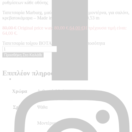
ρυθμίσεων κάθε οθόνης
Ταπετσαρία Marburg, μαύρη, ανθρακί, ψάθα, μοντέρνα, για σαλόνι,
κρεβατοκάμαρα – Made in Germany, 10,05×0,53 m
80,00
€
Original price was: 80,00 €.
64,00
€
Η τρέχουσα τιμή είναι:
64,00 €.
Ταπετσαρία τοίχου BOTANICA - BO33320 ποσότητα
Προσθήκη Στο Καλάθι
Επιπλέον πληροφορίες
Χρώμα
Ανθρακί, Μαύρο
Σχέδιο
Ψάθα
Στυλ
Μοντέρνο