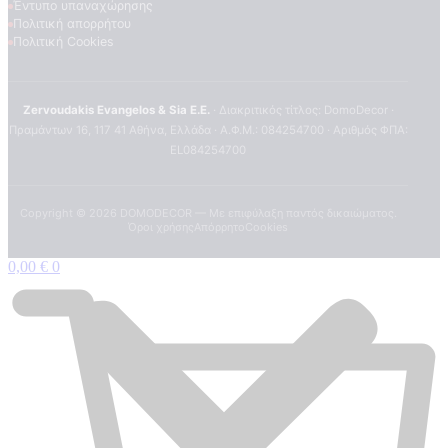
Έντυπο υπαναχώρησης
Πολιτική απορρήτου
Πολιτική Cookies
Zervoudakis Evangelos & Sia E.E.
· Διακριτικός τίτλος: DomoDecor ·
Πραμάντων 16, 117 41 Αθήνα, Ελλάδα · Α.Φ.Μ.: 084254700 · Αριθμός ΦΠΑ:
EL084254700
Copyright ©
2026
DOMODECOR — Με επιφύλαξη παντός δικαιώματος.
Όροι χρήσης
Απόρρητο
Cookies
0,00
€
0