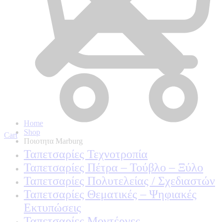
Home
Shop
Cart
Ποιοτητα Marburg
Ταπετσαρίες Τεχνοτροπία
Ταπετσαρίες Πέτρα – Τούβλο – Ξύλο
Ταπετσαρίες Πολυτελείας / Σχεδιαστών
Ταπετσαρίες Θεματικές – Ψηφιακές
Εκτυπώσεις
Ταπετσαρίες Μοντέρνες