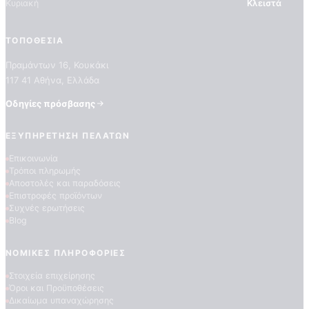
Κυριακή
Κλειστά
ΤΟΠΟΘΕΣΊΑ
Πραμάντων 16, Κουκάκι
117 41 Αθήνα, Ελλάδα
Οδηγίες πρόσβασης
ΕΞΥΠΗΡΈΤΗΣΗ ΠΕΛΑΤΏΝ
ΠΟΙΟΤΗΤΕΣ ΤΑΠΕΤΣΑΡΙΩΝ
ΕΠΕΞΗΓΗΣΗ ΣΥΜΒΟΛΩΝ
Επικοινωνία
Τρόποι πληρωμής
Αποστολές και παραδόσεις
Επιστροφές προϊόντων
Συχνές ερωτήσεις
Blog
ΝΟΜΙΚΈΣ ΠΛΗΡΟΦΟΡΊΕΣ
Στοιχεία επιχείρησης
Όροι και Προϋποθέσεις
Δικαίωμα υπαναχώρησης