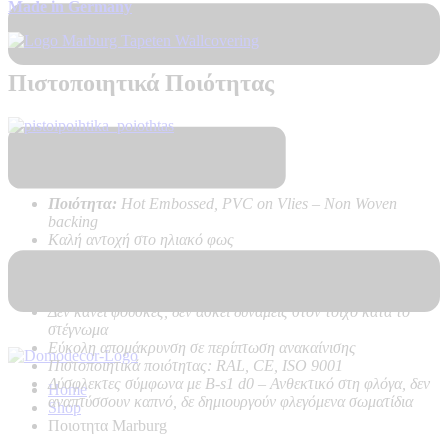
Made in Germany
Πιστοποιητικά Ποιότητας
Τεχνικά Χαρακτηριστικά Προϊόντος:
Ποιότητα:
Hot Embossed, PVC on Vlies – Non Woven
backing
Καλή αντοχή στο ηλιακό φως
Πολύ υψηλή αντοχή στο καθάρισμα
Εύκολη τοποθέτηση χωρίς προβλήματα, με κόλλα μόνο στον
τοίχο
Δεν κάνει φούσκες, δεν ασκεί δυνάμεις στον τοίχο κατά το
στέγνωμα
Εύκολη απομάκρυνση σε περίπτωση ανακαίνισης
Πιστοποιητικά ποιότητας: RAL, CE, ISO 9001
Δύσφλεκτες σύμφωνα με B-s1 d0 –
Ανθεκτικό στη φλόγα, δεν
Home
αναπτύσσουν καπνό, δε δημιουργούν φλεγόμενα σωματίδια
Shop
Ποιοτητα Marburg