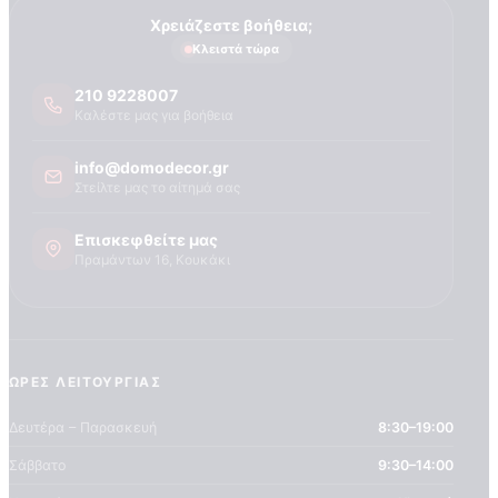
Τεχνογνωσια
Χρειάζεστε βοήθεια;
Κλειστά τώρα
210 9228007
Καλέστε μας για βοήθεια
info@domodecor.gr
Στείλτε μας το αίτημά σας
Επισκεφθείτε μας
Πραμάντων 16, Κουκάκι
ΏΡΕΣ ΛΕΙΤΟΥΡΓΊΑΣ
Δευτέρα – Παρασκευή
8:30–19:00
Σάββατο
9:30–14:00