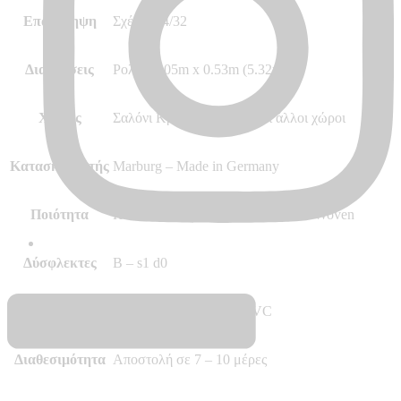
Επανάληψη
Σχέδιο 64/32
Διαστάσεις
Ρολό 10.05m x 0.53m (5.32m²)
Χώρος
Σαλόνι Κρεβατοκάμαρα και άλλοι χώροι
Κατασκευαστής
Marburg – Made in Germany
Ποιότητα
Hot Embossed, Vinyl, Vlies – Non Woven
Δύσφλεκτες
B – s1 d0
Περισσότερα
Σχέδιο ψάθας – Υλικό PVC
Διαθεσιμότητα
Αποστολή σε 7 – 10 μέρες