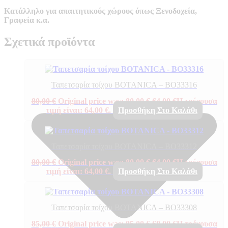
Κατάλληλο για απαιτητικούς χώρους όπως Ξενοδοχεία,
Γραφεία κ.α.
Σχετικά προϊόντα
Ταπετσαρία τοίχου BOTANICA – BO33316
80,00
€
Original price was: 80,00 €.
64,00
€
Η τρέχουσα
τιμή είναι: 64,00 €.
Προσθήκη Στο Καλάθι
Ταπετσαρία τοίχου BOTANICA – BO33312
80,00
€
Original price was: 80,00 €.
64,00
€
Η τρέχουσα
τιμή είναι: 64,00 €.
Προσθήκη Στο Καλάθι
Ταπετσαρία τοίχου BOTANICA – BO33308
85,00
€
Original price was: 85,00 €.
68,00
€
Η τρέχουσα