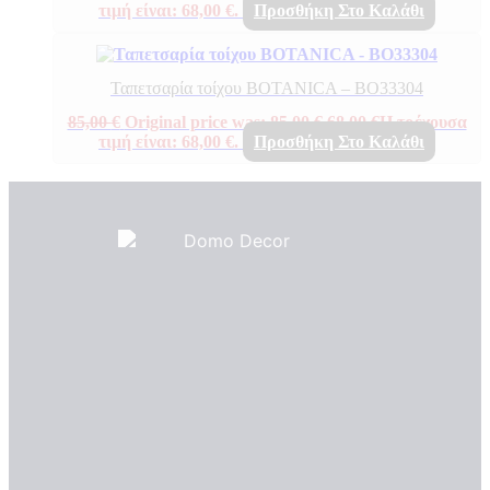
τιμή είναι: 68,00 €.
Προσθήκη Στο Καλάθι
Ταπετσαρία τοίχου BOTANICA – BO33304
85,00
€
Original price was: 85,00 €.
68,00
€
Η τρέχουσα
τιμή είναι: 68,00 €.
Προσθήκη Στο Καλάθι
Πιστοποιητικά ποιότητας
ΠΙΣΤΟΠΟΙΗΤΙΚΑ ΟΙΚΟΛΟΓΙΑΣ
ΒΡΑΒΕΙΑ
Η Εταιρεια