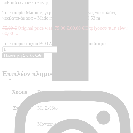
ρυθμίσεων κάθε οθόνης
Ταπετσαρία Marburg, γκρί με σχέδιο, μοντέρνα, για σαλόνι,
κρεβατοκάμαρα – Made in Germany, 10,05×0,53 m
75,00
€
Original price was: 75,00 €.
60,00
€
Η τρέχουσα τιμή είναι:
60,00 €.
Ταπετσαρία τοίχου BOTANICA - BO33971 ποσότητα
Προσθήκη Στο Καλάθι
Επιπλέον πληροφορίες
Χρώμα
Γκρι
Σχέδιο
Με Σχέδιο
Στυλ
Μοντέρνο