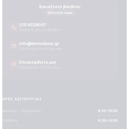
Τεχνογνωσια
Χρειάζεστε βοήθεια;
Κλειστά τώρα
210 9228007
Καλέστε μας για βοήθεια
info@domodecor.gr
Στείλτε μας το αίτημά σας
Επισκεφθείτε μας
Πραμάντων 16, Κουκάκι
ΏΡΕΣ ΛΕΙΤΟΥΡΓΊΑΣ
Δευτέρα – Παρασκευή
8:30–19:00
Σάββατο
9:30–14:00