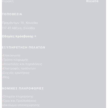
Κυριακή
Κλειστά
ΤΟΠΟΘΕΣΊΑ
Πραμάντων 16, Κουκάκι
117 41 Αθήνα, Ελλάδα
Οδηγίες πρόσβασης
ΕΞΥΠΗΡΈΤΗΣΗ ΠΕΛΑΤΏΝ
ΠΟΙΟΤΗΤΕΣ ΤΑΠΕΤΣΑΡΙΩΝ
ΕΠΕΞΗΓΗΣΗ ΣΥΜΒΟΛΩΝ
Επικοινωνία
Τρόποι πληρωμής
Αποστολές και παραδόσεις
Επιστροφές προϊόντων
Συχνές ερωτήσεις
Blog
ΝΟΜΙΚΈΣ ΠΛΗΡΟΦΟΡΊΕΣ
Στοιχεία επιχείρησης
Όροι και Προϋποθέσεις
Δικαίωμα υπαναχώρησης