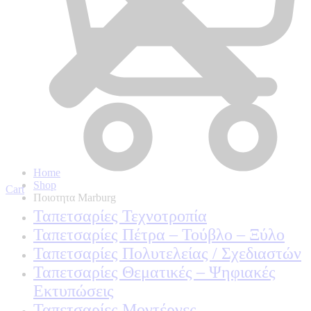
Home
Shop
Cart
Ποιοτητα Marburg
Ταπετσαρίες Τεχνοτροπία
Ταπετσαρίες Πέτρα – Τούβλο – Ξύλο
Ταπετσαρίες Πολυτελείας / Σχεδιαστών
Ταπετσαρίες Θεματικές – Ψηφιακές
Εκτυπώσεις
Ταπετσαρίες Μοντέρνες