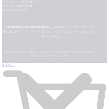
Έντυπο υπαναχώρησης
Πολιτική απορρήτου
Πολιτική Cookies
Zervoudakis Evangelos & Sia E.E.
· Διακριτικός τίτλος: DomoDecor ·
Πραμάντων 16, 117 41 Αθήνα, Ελλάδα · Α.Φ.Μ.: 084254700 · Αριθμός ΦΠΑ:
EL084254700
Copyright ©
2026
DOMODECOR — Με επιφύλαξη παντός δικαιώματος.
Όροι χρήσης
Απόρρητο
Cookies
0,00
€
0