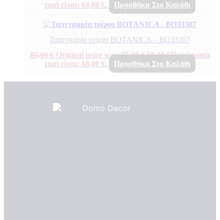
τιμή είναι: 64,00 €.
Προσθήκη Στο Καλάθι
Ταπετσαρία τοίχου BOTANICA – BO33307
85,00
€
Original price was: 85,00 €.
68,00
€
Η τρέχουσα
τιμή είναι: 68,00 €.
Προσθήκη Στο Καλάθι
Πιστοποιητικά ποιότητας
ΠΙΣΤΟΠΟΙΗΤΙΚΑ ΟΙΚΟΛΟΓΙΑΣ
ΒΡΑΒΕΙΑ
Η Εταιρεια