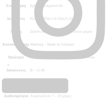
Επανάληψη
Σχέδιο αντικριστό 64
Διαστάσεις
Ρολό 10.05m x 0.53m (5.32m²)
Χώρος
Σαλόνι Κρεβατοκάμαρα και άλλοι χώροι
Κατασκευαστής
Marburg – Made in Germany
Ποιότητα
Hot Embossed, Vinyl, Vlies – Non Woven
Δύσφλεκτες
B – s1 d0
Περισσότερα
–
Διαθεσιμότητα
Αποστολή σε 7 – 10 μέρες