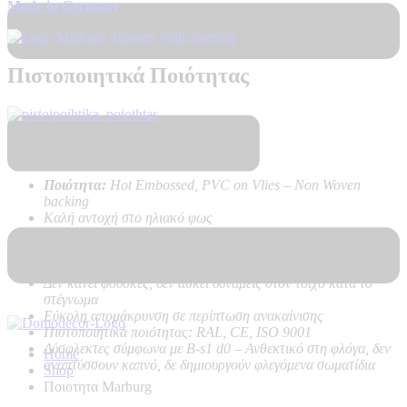
Made in Germany
Πιστοποιητικά Ποιότητας
Τεχνικά Χαρακτηριστικά Προϊόντος:
Ποιότητα:
Hot Embossed, PVC on Vlies – Non Woven
backing
Καλή αντοχή στο ηλιακό φως
Πολύ υψηλή αντοχή στο καθάρισμα
Εύκολη τοποθέτηση χωρίς προβλήματα, με κόλλα μόνο στον
τοίχο
Δεν κάνει φούσκες, δεν ασκεί δυνάμεις στον τοίχο κατά το
στέγνωμα
Εύκολη απομάκρυνση σε περίπτωση ανακαίνισης
Πιστοποιητικά ποιότητας: RAL, CE, ISO 9001
Δύσφλεκτες σύμφωνα με B-s1 d0 –
Ανθεκτικό στη φλόγα, δεν
Home
αναπτύσσουν καπνό, δε δημιουργούν φλεγόμενα σωματίδια
Shop
Ποιοτητα Marburg