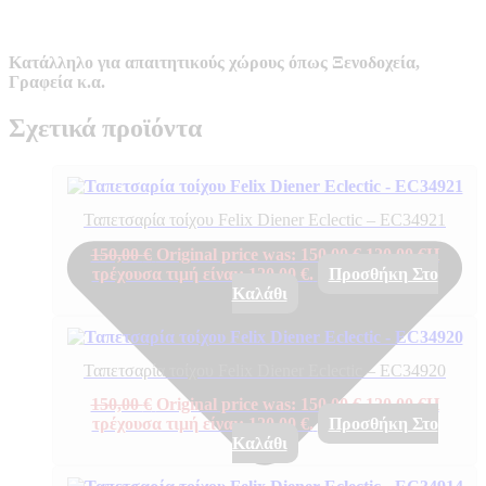
Κατάλληλο για απαιτητικούς χώρους όπως Ξενοδοχεία,
Γραφεία κ.α.
Σχετικά προϊόντα
Ταπετσαρία τοίχου Felix Diener Eclectic – EC34921
150,00
€
Original price was: 150,00 €.
120,00
€
Η
τρέχουσα τιμή είναι: 120,00 €.
Προσθήκη Στο
Καλάθι
Ταπετσαρία τοίχου Felix Diener Eclectic – EC34920
150,00
€
Original price was: 150,00 €.
120,00
€
Η
τρέχουσα τιμή είναι: 120,00 €.
Προσθήκη Στο
Καλάθι