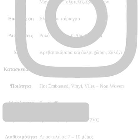
Στυλ
Μοντέρνο, Πολυτελές/Σχεδιαστών
Επανάληψη
Ελεύθερο ταίριαγμα
Διαστάσεις
Ρολό 10.05m x 0.70m (7.03m²)
Χώρος
Κρεβατοκάμαρα και άλλοι χώροι, Σαλόνι
Κατασκευαστής
Marburg – Made in Germany
Ποιότητα
Hot Embossed, Vinyl, Vlies – Non Woven
Δύσφλεκτες
B – s1 d0
Περισσότερα
Σχέδιο Ύφασμα – Υλικό PVC
Διαθεσιμότητα
Αποστολή σε 7 – 10 μέρες