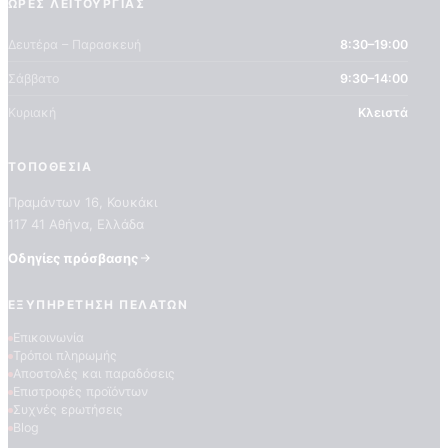
ΏΡΕΣ ΛΕΙΤΟΥΡΓΊΑΣ
Δευτέρα – Παρασκευή
8:30–19:00
Σάββατο
9:30–14:00
Κυριακή
Κλειστά
ΤΟΠΟΘΕΣΊΑ
Πραμάντων 16, Κουκάκι
ΠΟΙΟΤΗΤΕΣ ΤΑΠΕΤΣΑΡΙΩΝ
ΕΠΕΞΗΓΗΣΗ ΣΥΜΒΟΛΩΝ
117 41 Αθήνα, Ελλάδα
Οδηγίες πρόσβασης
ΕΞΥΠΗΡΈΤΗΣΗ ΠΕΛΑΤΏΝ
Επικοινωνία
Τρόποι πληρωμής
Αποστολές και παραδόσεις
Επιστροφές προϊόντων
Συχνές ερωτήσεις
Blog