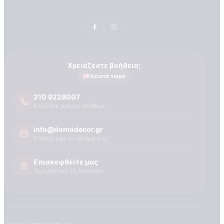
Τεχνογνωσια
Χρειάζεστε βοήθεια;
Κλειστά τώρα
210 9228007
Καλέστε μας για βοήθεια
info@domodecor.gr
Στείλτε μας το αίτημά σας
Επισκεφθείτε μας
Πραμάντων 16, Κουκάκι