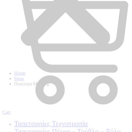
Home
Shop
Ποιοτητα Marburg
Cart
Ταπετσαρίες Τεχνοτροπία
Ταπετσαρίες Πέτρα – Τούβλο – Ξύλο