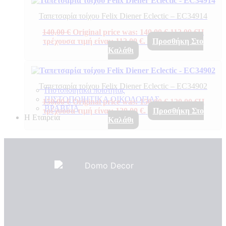
Ταπετσαρία τοίχου Felix Diener Eclectic – EC34914
140,00
€
Original price was: 140,00 €.
112,00
€
Η
τρέχουσα τιμή είναι: 112,00 €.
Προσθήκη Στο
Καλάθι
Ταπετσαρία τοίχου Felix Diener Eclectic – EC34902
Πιστοποιητικά ποιότητας
ΠΙΣΤΟΠΟΙΗΤΙΚΑ ΟΙΚΟΛΟΓΙΑΣ
150,00
€
Original price was: 150,00 €.
120,00
€
Η
ΒΡΑΒΕΙΑ
τρέχουσα τιμή είναι: 120,00 €.
Προσθήκη Στο
Η Εταιρεια
Καλάθι