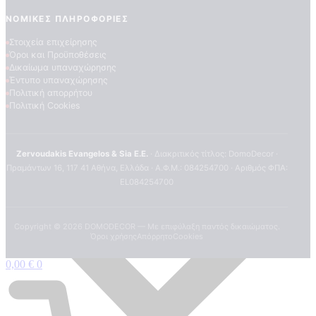
ΝΟΜΙΚΈΣ ΠΛΗΡΟΦΟΡΊΕΣ
Στοιχεία επιχείρησης
Όροι και Προϋποθέσεις
Δικαίωμα υπαναχώρησης
Έντυπο υπαναχώρησης
Πολιτική απορρήτου
Πολιτική Cookies
Zervoudakis Evangelos & Sia E.E.
· Διακριτικός τίτλος: DomoDecor ·
Πραμάντων 16, 117 41 Αθήνα, Ελλάδα · Α.Φ.Μ.: 084254700 · Αριθμός ΦΠΑ:
EL084254700
Copyright ©
2026
DOMODECOR — Με επιφύλαξη παντός δικαιώματος.
Όροι χρήσης
Απόρρητο
Cookies
0,00
€
0