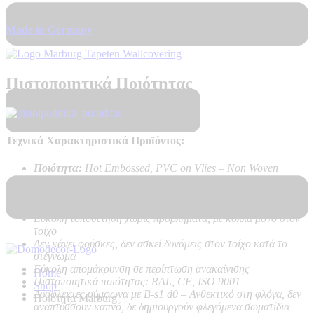
Made in Germany
Πιστοποιητικά Ποιότητας
Τεχνικά Χαρακτηριστικά Προϊόντος:
Ποιότητα:
Hot Embossed, PVC on Vlies – Non Woven
backing
Καλή αντοχή στο ηλιακό φως
Υψηλή αντοχή στο καθάρισμα
Εύκολη τοποθέτηση χωρίς προβλήματα, με κόλλα μόνο στον
τοίχο
Δεν κάνει φούσκες, δεν ασκεί δυνάμεις στον τοίχο κατά το
στέγνωμα
Εύκολη απομάκρυνση σε περίπτωση ανακαίνισης
Home
Πιστοποιητικά ποιότητας: RAL, CE, ISO 9001
Shop
Δύσφλεκτες σύμφωνα με B-s1 d0 –
Ανθεκτικό στη φλόγα, δεν
Ποιοτητα Marburg
αναπτύσσουν καπνό, δε δημιουργούν φλεγόμενα σωματίδια