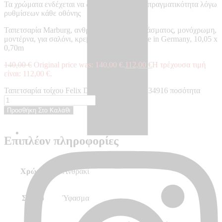
Τα χρώματα ενδέχεται να διαφέρουν από την πραγματικότητα λόγω
ρυθμίσεων κάθε οθόνης
Ταπετσαρία Marburg, ανθρακί, γκρι, υφής υφάσματος, μονόχρωμη,
μοντέρνα, για σαλόνι, κρεβατοκάμαρα – Made in Germany, 10,05 x
0,70m
140,00
€
Original price was: 140,00 €.
112,00
€
Η τρέχουσα τιμή
είναι: 112,00 €.
Ταπετσαρία τοίχου Felix Diener Eclectic - EC34916 ποσότητα
Προσθήκη Στο Καλάθι
Επιπλέον πληροφορίες
Χρώμα
Ανθρακί
Σχέδιο
Ύφασμα