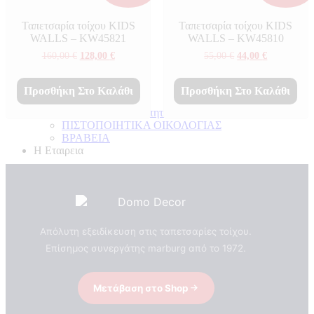
Ταπετσαρία τοίχου KIDS
Ταπετσαρία τοίχου KIDS
WALLS – KW45821
WALLS – KW45810
Original
Η
Original
Η
160,00
€
128,00
€
55,00
€
44,00
€
price
τρέχουσα
price
τρέχουσα
was:
τιμή
was:
τιμή
160,00 €.
είναι:
55,00 €.
είναι:
Προσθήκη Στο Καλάθι
Προσθήκη Στο Καλάθι
128,00 €.
44,00 €.
Πιστοποιητικά ποιότητας
ΠΙΣΤΟΠΟΙΗΤΙΚΑ ΟΙΚΟΛΟΓΙΑΣ
ΒΡΑΒΕΙΑ
Η Εταιρεια
Απόλυτη εξειδίκευση στις ταπετσαρίες τοίχου.
Επίσημος συνεργάτης marburg από το 1972.
Μετάβαση στο Shop