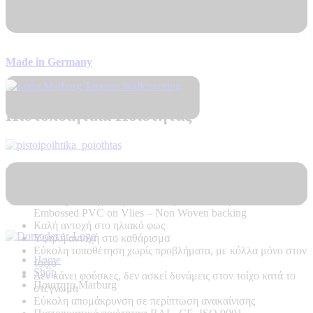
Αποστολή σε 7 – 10 μέρες
Made in Germany
Πιστοποιητικά Ποιότητας
Τεχνικά Χαρακτηριστικά Προϊόντος:
Ποιότητα:
Ψηφιακή Εκτύπωση σε ταπετσαρία Hot
Embossed PVC on Vlies – Non Woven backing
Καλή αντοχή στο ηλιακό φως
Υψηλή αντοχή στο καθάρισμα
Εύκολη τοποθέτηση χωρίς προβλήματα, με κόλλα μόνο στον
Home
τοίχο
Shop
Δεν κάνει φούσκες, δεν ασκεί δυνάμεις στον τοίχο κατά το
Ποιοτητα Marburg
στέγνωμα
Εύκολη απομάκρυνση σε περίπτωση ανακαίνισης