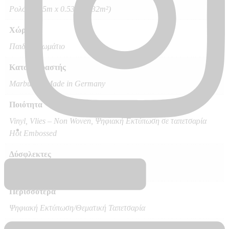
Ρολό 10.05m x 0.53m (5.32m²)
Χώρος
Παιδικό Δωμάτιο
Κατασκευαστής
Marburg – Made in Germany
Ποιότητα
Vinyl, Vlies – Non Woven, Ψηφιακή Εκτύπωση σε ταπετσαρία
Hot Embossed
Δύσφλεκτες
B – s1 d0
Περισσότερα
Ψηφιακή Εκτύπωση/Θεματική Ταπετσαρία
Διαθεσιμότητα