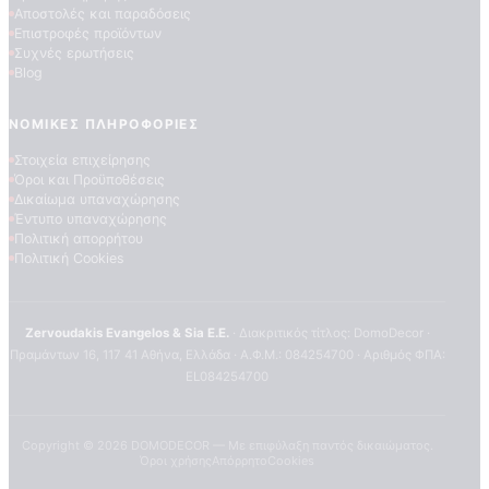
Αποστολές και παραδόσεις
Επιστροφές προϊόντων
Συχνές ερωτήσεις
Blog
ΝΟΜΙΚΈΣ ΠΛΗΡΟΦΟΡΊΕΣ
Στοιχεία επιχείρησης
Όροι και Προϋποθέσεις
Δικαίωμα υπαναχώρησης
ΠΟΙΟΤΗΤΕΣ ΤΑΠΕΤΣΑΡΙΩΝ
Έντυπο υπαναχώρησης
ΕΠΕΞΗΓΗΣΗ ΣΥΜΒΟΛΩΝ
Πολιτική απορρήτου
Πολιτική Cookies
Zervoudakis Evangelos & Sia E.E.
· Διακριτικός τίτλος: DomoDecor ·
Πραμάντων 16, 117 41 Αθήνα, Ελλάδα · Α.Φ.Μ.: 084254700 · Αριθμός ΦΠΑ:
EL084254700
Copyright ©
2026
DOMODECOR — Με επιφύλαξη παντός δικαιώματος.
Όροι χρήσης
Απόρρητο
Cookies