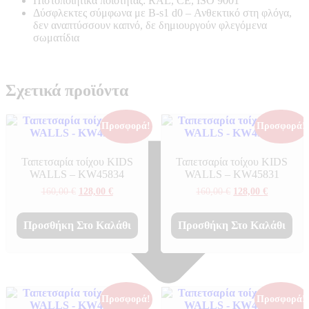
Πιστοποιητικά ποιότητας: RAL, CE, ISO 9001
Δύσφλεκτες σύμφωνα με B-s1 d0 –
Ανθεκτικό στη φλόγα,
δεν αναπτύσσουν καπνό, δε δημιουργούν φλεγόμενα
σωματίδια
Σχετικά προϊόντα
Προσφορά!
Προσφορά!
Ταπετσαρία τοίχου KIDS
Ταπετσαρία τοίχου KIDS
WALLS – KW45834
WALLS – KW45831
Original
Η
Original
Η
160,00
€
128,00
€
160,00
€
128,00
€
price
τρέχουσα
price
τρέχουσα
was:
τιμή
was:
τιμή
160,00 €.
είναι:
160,00 €.
είναι:
Προσθήκη Στο Καλάθι
Προσθήκη Στο Καλάθι
128,00 €.
128,00 €.
Προσφορά!
Προσφορά!