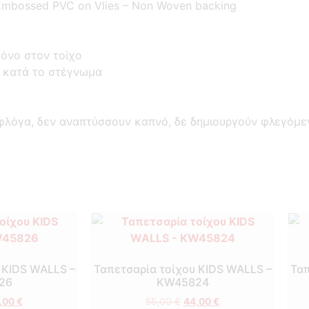
mbossed PVC on Vlies – Non Woven backing
όνο στον τοίχο
ο κατά το στέγνωμα
φλόγα, δεν αναπτύσσουν καπνό, δε δημιουργούν φλεγόμε
 KIDS WALLS –
Ταπετσαρία τοίχου KIDS WALLS –
Ταπ
26
KW45824
,00
€
55,00
€
44,00
€