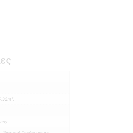
ίες
5.32m²)
many
en, Ψηφιακή Εκτύπωση σε