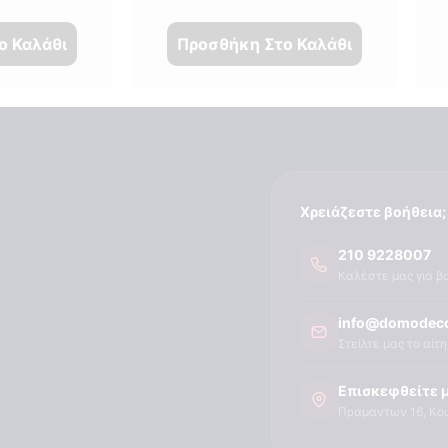
ο Καλάθι
Προσθήκη Στο Καλάθι
Χρειάζεστε βοήθεια;
210 9228007
Καλέστε μας για β
info@domodeco
Στείλτε μας το αίτ
Επισκεφθείτε 
Πραμάντων 16, Κο