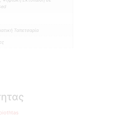
sed
ατική Ταπετσαρία
ες
τητας