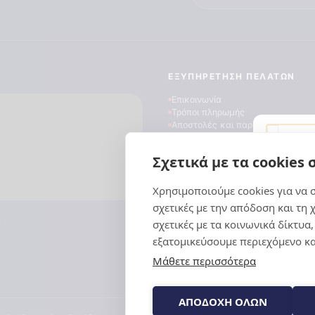
ΕΞΥΠΗΡΈΤΗΣΗ ΠΕΛΑΤΏΝ
Επικοινωνία
Τρόποι πληρωμής
Αποστολές και παραδόσεις
Επιστροφές προϊόντων
Συχνές ερωτήσεις
Σχετικά με τα cookies 
Blog
Χρησιμοποιούμε cookies για να
Για να πα
τεχνολογί
σχετικές με την απόδοση και τη 
ι
σε πληροφ
σχετικές με τα κοινωνικά δίκτυα
τεχνολογί
εξατομικεύσουμε περιεχόμενο κα
συμπεριφο
Μάθετε περισσότερα
ιστότοπο.
ενδέχεται
λειτουργί
ΑΠΟΔΟΧΗ ΟΛΩΝ