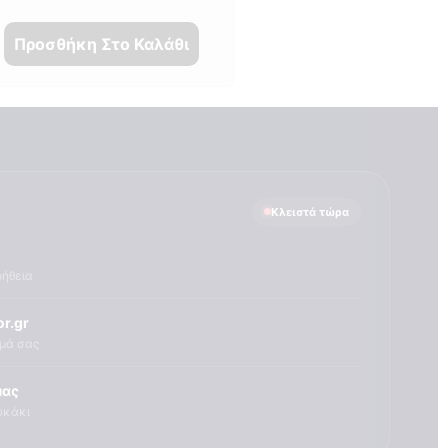
Προσθήκη Στο Καλάθι
Κλειστά τώρα
οήθεια
r.gr
ημά σας
μας
υκάκι