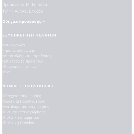
Πραμάντων 16, Κουκάκι
117 41 Αθήνα, Ελλάδα
Οδηγίες πρόσβασης
ΕΞΥΠΗΡΈΤΗΣΗ ΠΕΛΑΤΏΝ
Επικοινωνία
Τρόποι πληρωμής
ΠΟΙΟΤΗΤΕΣ ΤΑΠΕΤΣΑΡΙΩΝ
Αποστολές και παραδόσεις
ΕΠΕΞΗΓΗΣΗ ΣΥΜΒΟΛΩΝ
Επιστροφές προϊόντων
Συχνές ερωτήσεις
Blog
ΝΟΜΙΚΈΣ ΠΛΗΡΟΦΟΡΊΕΣ
Στοιχεία επιχείρησης
Όροι και Προϋποθέσεις
Δικαίωμα υπαναχώρησης
Έντυπο υπαναχώρησης
Πολιτική απορρήτου
Πολιτική Cookies