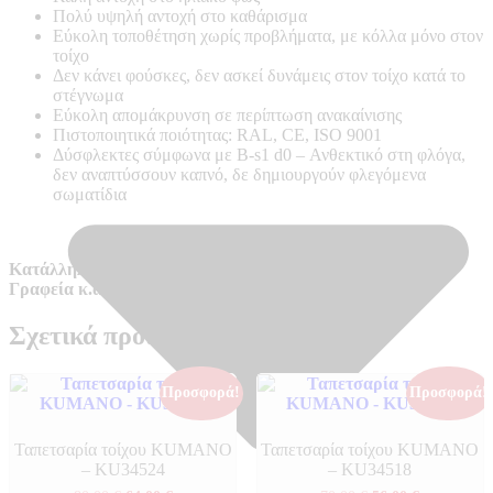
Πολύ υψηλή αντοχή στο καθάρισμα
Εύκολη τοποθέτηση χωρίς προβλήματα, με κόλλα μόνο στον
τοίχο
Δεν κάνει φούσκες, δεν ασκεί δυνάμεις στον τοίχο κατά το
στέγνωμα
Εύκολη απομάκρυνση σε περίπτωση ανακαίνισης
Πιστοποιητικά ποιότητας: RAL, CE, ISO 9001
Δύσφλεκτες σύμφωνα με B-s1 d0 –
Ανθεκτικό στη φλόγα,
δεν αναπτύσσουν καπνό, δε δημιουργούν φλεγόμενα
σωματίδια
Κατάλληλο για απαιτητικούς χώρους όπως Ξενοδοχεία,
Γραφεία κ.α.
Σχετικά προϊόντα
Προσφορά!
Προσφορά!
Ταπετσαρία τοίχου KUMANO
Ταπετσαρία τοίχου KUMANO
– KU34524
– KU34518