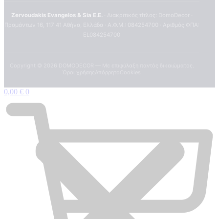
Zervoudakis Evangelos & Sia E.E.
· Διακριτικός τίτλος: DomoDecor ·
Πραμάντων 16, 117 41 Αθήνα, Ελλάδα · Α.Φ.Μ.: 084254700 · Αριθμός ΦΠΑ:
EL084254700
Copyright ©
2026
DOMODECOR — Με επιφύλαξη παντός δικαιώματος.
Όροι χρήσης
Απόρρητο
Cookies
0,00
€
0