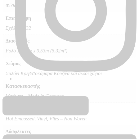
Φύση
Επανάληψη
Σχέδιο 64/32
Διαστάσεις
Ρολό 10.05m x 0.53m (5.32m²)
Χώρος
Σαλόνι Κρεβατοκάμαρα Κουζίνα και άλλοι χώροι
Κατασκευαστής
Marburg – Made in Germany
Ποιότητα
Hot Embossed, Vinyl, Vlies – Non Woven
Δύσφλεκτες