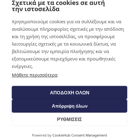
Σχετικά με τα cookies σε αυτή
0,00
€
0
την ιστοσελίδα
Χρησιμοποιούμε cookies για να συλλέξουμε και να
αναλύσουμε πληροφορίες σχετικές με την απόδοση
και τη χρήση της ιστοσελίδας, να προσφέρουμε
λειτουργίες σχετικές με τα κοινωνικά δίκτυα, να
βελτιώσουμε την εμπειρία πλοήγησης και να
εξατομικεύσουμε περιεχόμενο και προωθητικές
ενέργειες.
Μάθετε περισσότερα
ΑΠΟΔΟΧΗ ΟΛΩΝ
Απόρριψη όλων
ΡΥΘΜΙΣΕΙΣ
Cart
Powered by
CookieHub Consent Management
Shop​