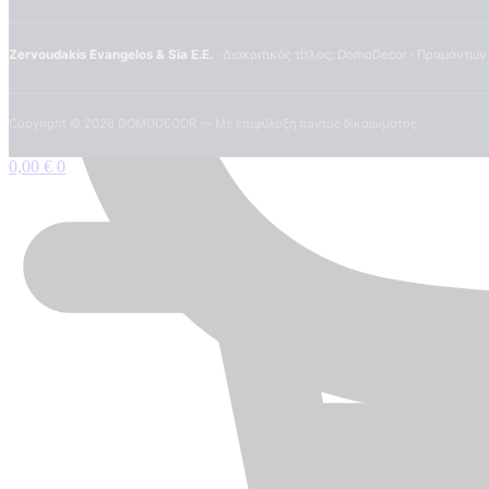
Zervoudakis Evangelos & Sia E.E.
· Διακριτικός τίτλος: DomoDecor · Πραμάντων
Copyright ©
2026
DOMODECOR — Με επιφύλαξη παντός δικαιώματος.
0,00
€
0