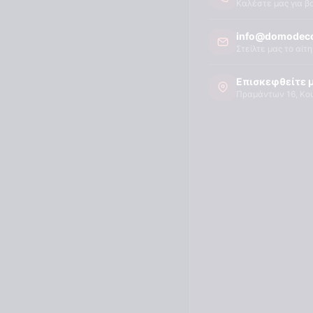
Καλέστε μας για β
info@domodeco
Στείλτε μας το αίτ
Επισκεφθείτε 
Πραμάντων 16, Κο