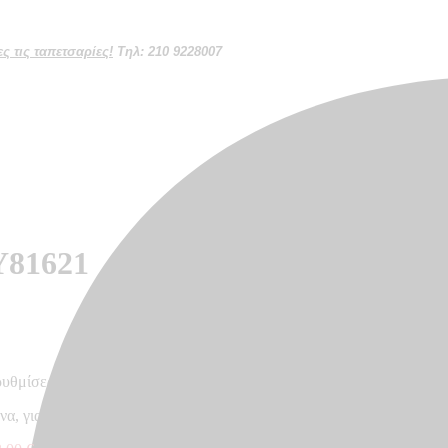
 τις ταπετσαρίες!
Τηλ: 210 9228007
Y81621
ρυθμίσεων κάθε οθόνης
να, για σαλόνι, κρεβατοκάμαρα, γραφείο – Made in Germany, 10,05 x