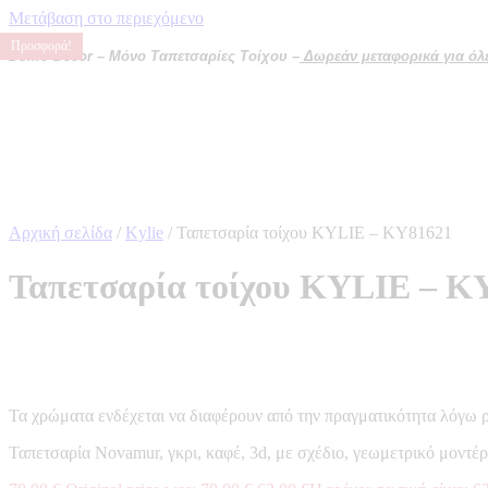
Μετάβαση στο περιεχόμενο
Προσφορά!
Προσφορά!
Προσφορά!
Προσφορά!
Domo Decor – Μόνο Ταπετσαρίες Τοίχου –
Δωρεάν μεταφορικά για όλες
Αρχική σελίδα
/
Kylie
/ Ταπετσαρία τοίχου KYLIE – KY81621
Ταπετσαρία τοίχου KYLIE – K
Τα χρώματα ενδέχεται να διαφέρουν από την πραγματικότητα λόγω 
Ταπετσαρία Novamur, γκρι, καφέ, 3d, με σχέδιο, γεωμετρικό μοντέρ