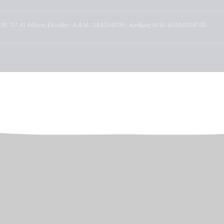
 16, 117 41 Αθήνα, Ελλάδα · Α.Φ.Μ.: 084254700 · Αριθμός ΦΠΑ: EL084254700