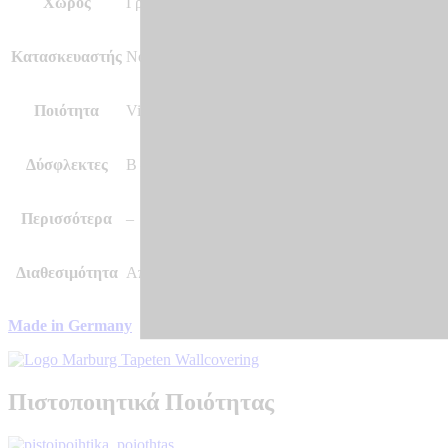
Χώρος
Γραφείο και άλλοι χώροι, Κρεβατοκάμαρα, Σαλόν
Κατασκευαστής
Novamur by Marburg
Ποιότητα
Vinyl, Vlies – Non Woven, Ψηφιακή Εκτύπωση σ
Δύσφλεκτες
B – s1 d0
Περισσότερα
–
Διαθεσιμότητα
Αποστολή σε 7 – 10 μέρες
Made in Germany
Πιστοποιητικά Ποιότητας