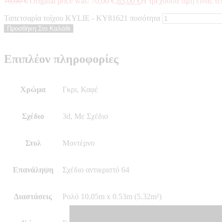
70,00
€
Original price was: 70,00 €.
63,00
€
Η τρέχουσα τιμή είναι: 63
Ταπετσαρία τοίχου KYLIE - KY81621 ποσότητα
Προσθήκη Στο Καλάθι
Επιπλέον πληροφορίες
Χρώμα
Γκρι, Καφέ
Σχέδιο
3d, Με Σχέδιο
Στυλ
Μοντέρνο
Επανάληψη
Σχέδιο αντικριστό 64
Διαστάσεις
Ρολό 10.05m x 0.53m (5.32m²)