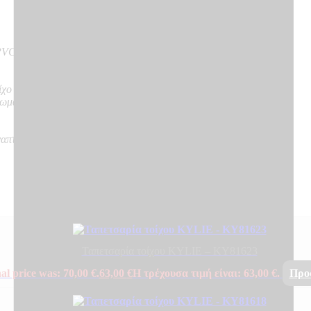
VC on Vlies – Non Woven backing
ίχο
νωμα
ναπτύσσουν καπνό, δε δημιουργούν φλεγόμενα σωματίδια
Ταπετσαρία τοίχου KYLIE – KY81623
al price was: 70,00 €.
63,00
€
Η τρέχουσα τιμή είναι: 63,00 €.
Προ