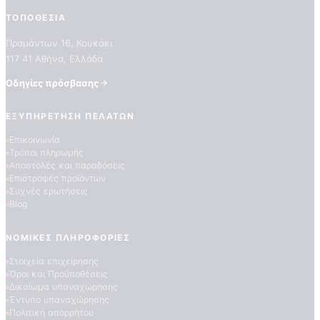
ΤΟΠΟΘΕΣΊΑ
Πραμάντων 16, Κουκάκι
117 41 Αθήνα, Ελλάδα
Οδηγίες πρόσβασης
ΕΞΥΠΗΡΈΤΗΣΗ ΠΕΛΑΤΏΝ
Επικοινωνία
ΠΟΙΟΤΗΤΕΣ ΤΑΠΕΤΣΑΡΙΩΝ
Τρόποι πληρωμής
ΕΠΕΞΗΓΗΣΗ ΣΥΜΒΟΛΩΝ
Αποστολές και παραδόσεις
Επιστροφές προϊόντων
Συχνές ερωτήσεις
Blog
ΝΟΜΙΚΈΣ ΠΛΗΡΟΦΟΡΊΕΣ
Στοιχεία επιχείρησης
Όροι και Προϋποθέσεις
Δικαίωμα υπαναχώρησης
Έντυπο υπαναχώρησης
Πολιτική απορρήτου