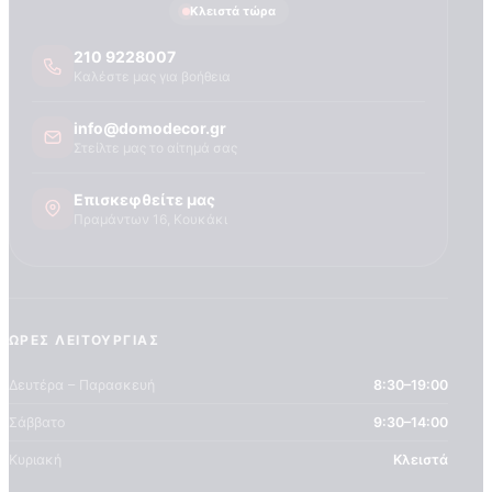
Τεχνογνωσια
Κλειστά τώρα
210 9228007
Καλέστε μας για βοήθεια
info@domodecor.gr
Στείλτε μας το αίτημά σας
Επισκεφθείτε μας
Πραμάντων 16, Κουκάκι
ΏΡΕΣ ΛΕΙΤΟΥΡΓΊΑΣ
Δευτέρα – Παρασκευή
8:30–19:00
Σάββατο
9:30–14:00
Κυριακή
Κλειστά