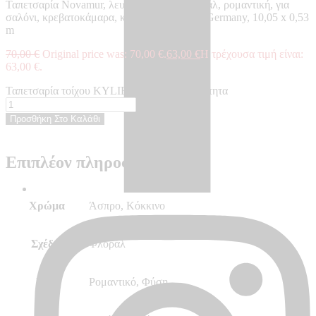
Ταπετσαρία Novamur, λευκή, κόκκινη, φλοράλ, ρομαντική, για
σαλόνι, κρεβατοκάμαρα, κουζίνα – Made in Germany, 10,05 x 0,53
m
70,00
€
Original price was: 70,00 €.
63,00
€
Η τρέχουσα τιμή είναι:
63,00 €.
Ταπετσαρία τοίχου KYLIE - KY81626 ποσότητα
Προσθήκη Στο Καλάθι
Επιπλέον πληροφορίες
Χρώμα
Άσπρο, Κόκκινο
Σχέδιο
Φλοράλ
Στυλ
Ρομαντικό, Φύση