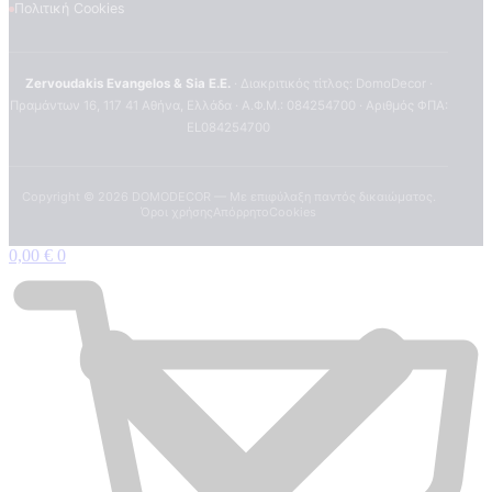
Πολιτική Cookies
Zervoudakis Evangelos & Sia E.E.
· Διακριτικός τίτλος: DomoDecor ·
Πραμάντων 16, 117 41 Αθήνα, Ελλάδα · Α.Φ.Μ.: 084254700 · Αριθμός ΦΠΑ:
EL084254700
Copyright ©
2026
DOMODECOR — Με επιφύλαξη παντός δικαιώματος.
Όροι χρήσης
Απόρρητο
Cookies
0,00
€
0