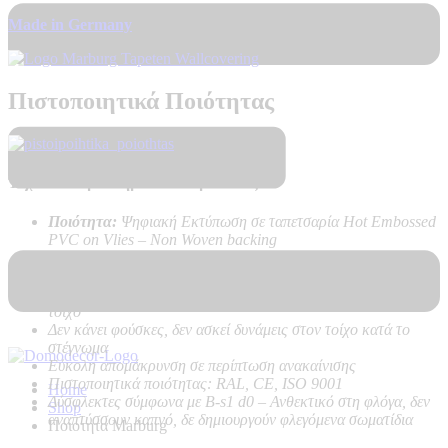
Made in Germany
Πιστοποιητικά Ποιότητας
Τεχνικά Χαρακτηριστικά Προϊόντος:
Ποιότητα:
Ψηφιακή Εκτύπωση σε ταπετσαρία Hot Embossed
PVC on Vlies – Non Woven backing
Καλή αντοχή στο ηλιακό φως
Υψηλή αντοχή στο καθάρισμα
Εύκολη τοποθέτηση χωρίς προβλήματα, με κόλλα μόνο στον
τοίχο
Δεν κάνει φούσκες, δεν ασκεί δυνάμεις στον τοίχο κατά το
στέγνωμα
Εύκολη απομάκρυνση σε περίπτωση ανακαίνισης
Πιστοποιητικά ποιότητας: RAL, CE, ISO 9001
Home
Δύσφλεκτες σύμφωνα με B-s1 d0 –
Ανθεκτικό στη φλόγα, δεν
Shop
αναπτύσσουν καπνό, δε δημιουργούν φλεγόμενα σωματίδια
Ποιοτητα Marburg