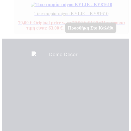
Ταπετσαρία τοίχου KYLIE – KY81610
70,00
€
Original price was: 70,00 €.
63,00
€
Η τρέχουσα
τιμή είναι: 63,00 €.
Προσθήκη Στο Καλάθι
Πιστοποιητικά ποιότητας
ΠΙΣΤΟΠΟΙΗΤΙΚΑ ΟΙΚΟΛΟΓΙΑΣ
ΒΡΑΒΕΙΑ
Η Εταιρεια