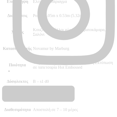
Επανάληψη
Ελεύθερο ταίριαγμα
Διαστάσεις
Ρολό 10.05m x 0.53m (5.32m²)
Κουζίνα και άλλοι χώροι, Κρεβατοκάμαρα,
Χώρος
Σαλόνι
Κατασκευαστής
Novamur by Marburg
Vinyl, Vlies – Non Woven, Ψηφιακή Εκτύπωση
Ποιότητα
σε ταπετσαρία Hot Embossed
Δύσφλεκτες
B – s1 d0
Περισσότερα
–
Διαθεσιμότητα
Αποστολή σε 7 – 10 μέρες