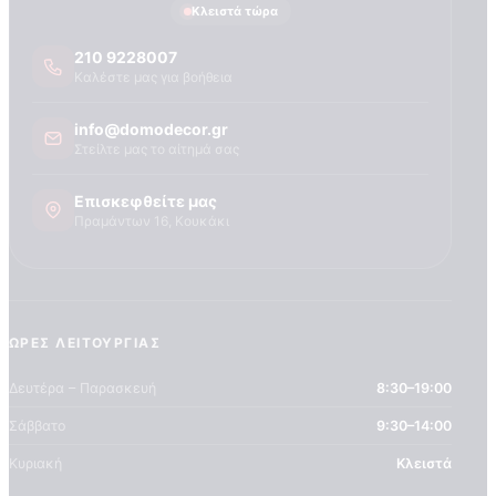
Τεχνογνωσια
Κλειστά τώρα
210 9228007
Καλέστε μας για βοήθεια
info@domodecor.gr
Στείλτε μας το αίτημά σας
Επισκεφθείτε μας
Πραμάντων 16, Κουκάκι
ΏΡΕΣ ΛΕΙΤΟΥΡΓΊΑΣ
Δευτέρα – Παρασκευή
8:30–19:00
Σάββατο
9:30–14:00
Κυριακή
Κλειστά