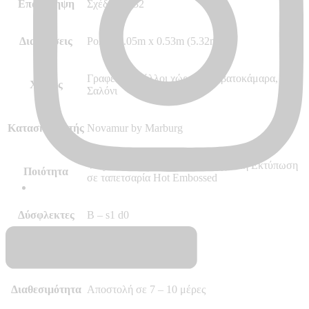
Επανάληψη
Σχέδιο 64/32
Διαστάσεις
Ρολό 10.05m x 0.53m (5.32m²)
Γραφείο και άλλοι χώροι, Κρεβατοκάμαρα,
Χώρος
Σαλόνι
Κατασκευαστής
Novamur by Marburg
Vinyl, Vlies – Non Woven, Ψηφιακή Εκτύπωση
Ποιότητα
σε ταπετσαρία Hot Embossed
Δύσφλεκτες
B – s1 d0
Περισσότερα
–
Διαθεσιμότητα
Αποστολή σε 7 – 10 μέρες