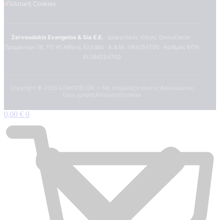
Πολιτική Cookies
Zervoudakis Evangelos & Sia E.E.
· Διακριτικός τίτλος: DomoDecor ·
Πραμάντων 16, 117 41 Αθήνα, Ελλάδα · Α.Φ.Μ.: 084254700 · Αριθμός ΦΠΑ:
EL084254700
Copyright ©
2026
DOMODECOR — Με επιφύλαξη παντός δικαιώματος.
Όροι χρήσης
Απόρρητο
Cookies
0,00
€
0