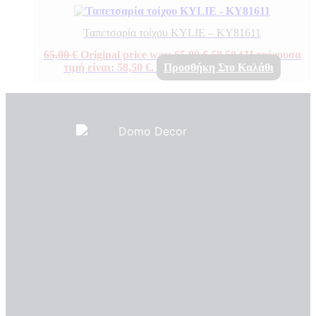
Ταπετσαρία τοίχου KYLIE – KY81611
65,00
€
Original price was: 65,00 €.
58,50
€
Η τρέχουσα
τιμή είναι: 58,50 €.
Προσθήκη Στο Καλάθι
Πιστοποιητικά ποιότητας
ΠΙΣΤΟΠΟΙΗΤΙΚΑ ΟΙΚΟΛΟΓΙΑΣ
ΒΡΑΒΕΙΑ
Η Εταιρεια