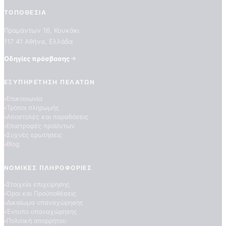
ΤΟΠΟΘΕΣΊΑ
Πραμάντων 16, Κουκάκι
117 41 Αθήνα, Ελλάδα
Οδηγίες πρόσβασης
ΕΞΥΠΗΡΈΤΗΣΗ ΠΕΛΑΤΏΝ
Επικοινωνία
ΠΟΙΟΤΗΤΕΣ ΤΑΠΕΤΣΑΡΙΩΝ
Τρόποι πληρωμής
ΕΠΕΞΗΓΗΣΗ ΣΥΜΒΟΛΩΝ
Αποστολές και παραδόσεις
Επιστροφές προϊόντων
Συχνές ερωτήσεις
Blog
ΝΟΜΙΚΈΣ ΠΛΗΡΟΦΟΡΊΕΣ
Στοιχεία επιχείρησης
Όροι και Προϋποθέσεις
Δικαίωμα υπαναχώρησης
Έντυπο υπαναχώρησης
Πολιτική απορρήτου