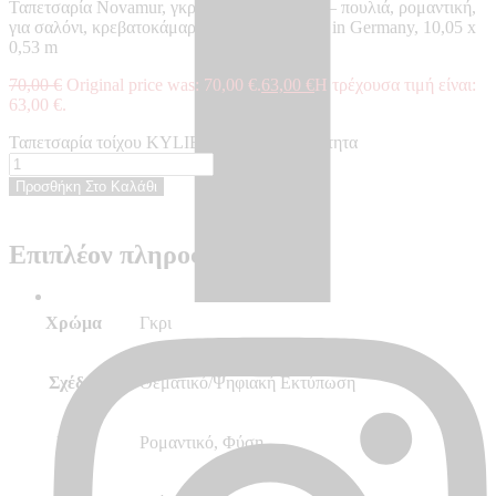
Ταπετσαρία Novamur, γκρι, με θέμα ουρανό – πουλιά, ρομαντική,
για σαλόνι, κρεβατοκάμαρα, γραφείο – Made in Germany, 10,05 x
0,53 m
70,00
€
Original price was: 70,00 €.
63,00
€
Η τρέχουσα τιμή είναι:
63,00 €.
Ταπετσαρία τοίχου KYLIE - KY81628 ποσότητα
Προσθήκη Στο Καλάθι
Επιπλέον πληροφορίες
Χρώμα
Γκρι
Σχέδιο
Θεματικό/Ψηφιακή Εκτύπωση
Στυλ
Ρομαντικό, Φύση