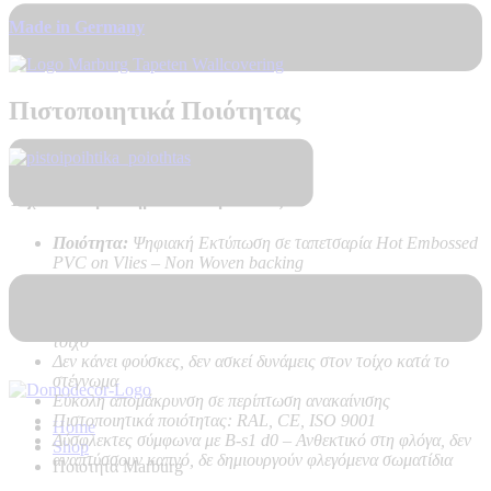
Made in Germany
Πιστοποιητικά Ποιότητας
Τεχνικά Χαρακτηριστικά Προϊόντος:
Ποιότητα:
Ψηφιακή Εκτύπωση σε ταπετσαρία Hot Embossed
PVC on Vlies – Non Woven backing
Καλή αντοχή στο ηλιακό φως
Υψηλή αντοχή στο καθάρισμα
Εύκολη τοποθέτηση χωρίς προβλήματα, με κόλλα μόνο στον
τοίχο
Δεν κάνει φούσκες, δεν ασκεί δυνάμεις στον τοίχο κατά το
στέγνωμα
Εύκολη απομάκρυνση σε περίπτωση ανακαίνισης
Πιστοποιητικά ποιότητας: RAL, CE, ISO 9001
Home
Δύσφλεκτες σύμφωνα με B-s1 d0 –
Ανθεκτικό στη φλόγα, δεν
Shop
αναπτύσσουν καπνό, δε δημιουργούν φλεγόμενα σωματίδια
Ποιοτητα Marburg