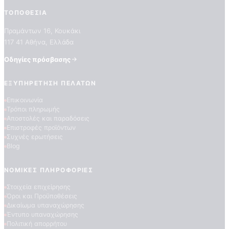
ΤΟΠΟΘΕΣΊΑ
Πραμάντων 16, Κουκάκι
117 41 Αθήνα, Ελλάδα
Οδηγίες πρόσβασης
ΕΞΥΠΗΡΈΤΗΣΗ ΠΕΛΑΤΏΝ
Επικοινωνία
ΠΟΙΟΤΗΤΕΣ ΤΑΠΕΤΣΑΡΙΩΝ
Τρόποι πληρωμής
ΕΠΕΞΗΓΗΣΗ ΣΥΜΒΟΛΩΝ
Αποστολές και παραδόσεις
Επιστροφές προϊόντων
Συχνές ερωτήσεις
Blog
ΝΟΜΙΚΈΣ ΠΛΗΡΟΦΟΡΊΕΣ
Στοιχεία επιχείρησης
Όροι και Προϋποθέσεις
Δικαίωμα υπαναχώρησης
Έντυπο υπαναχώρησης
Πολιτική απορρήτου