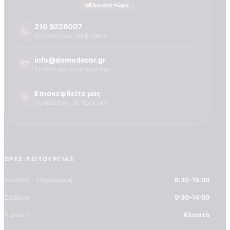
Τεχνογνωσια
Κλειστά τώρα
210 9228007
Καλέστε μας για βοήθεια
info@domodecor.gr
Στείλτε μας το αίτημά σας
Επισκεφθείτε μας
Πραμάντων 16, Κουκάκι
ΏΡΕΣ ΛΕΙΤΟΥΡΓΊΑΣ
Δευτέρα – Παρασκευή
8:30–19:00
Σάββατο
9:30–14:00
Κυριακή
Κλειστά