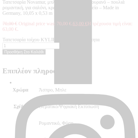
Ταπετσαρία Novamur, μπλε, λευκή, με θέμα ουρανό – πουλιά
ρομαντική, για σαλόνι, κρεβατοκάμαρα, γραφείο – Made in
Germany, 10,05 x 0,53 m
70,00
€
Original price was: 70,00 €.
63,00
€
Η τρέχουσα τιμή είναι:
63,00 €.
Ταπετσαρία τοίχου KYLIE - KY81627 ποσότητα
Προσθήκη Στο Καλάθι
Επιπλέον πληροφορίες
Χρώμα
Άσπρο, Μπλε
Σχέδιο
Θεματικό/Ψηφιακή Εκτύπωση
Στυλ
Ρομαντικό, Φύση