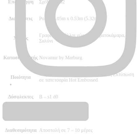
Επανάληψη
Σχέδιο 64/32
Διαστάσεις
Ρολό 10.05m x 0.53m (5.32m²)
Γραφείο και άλλοι χώροι, Κρεβατοκάμαρα,
Χώρος
Σαλόνι
Κατασκευαστής
Novamur by Marburg
Vinyl, Vlies – Non Woven, Ψηφιακή Εκτύπωση
Ποιότητα
σε ταπετσαρία Hot Embossed
Δύσφλεκτες
B – s1 d0
Περισσότερα
–
Διαθεσιμότητα
Αποστολή σε 7 – 10 μέρες