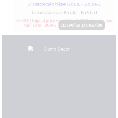
Ταπετσαρία τοίχου KYLIE – KY81611
65,00
€
Original price was: 65,00 €.
58,50
€
Η τρέχουσα
τιμή είναι: 58,50 €.
Προσθήκη Στο Καλάθι
Πιστοποιητικά ποιότητας
ΠΙΣΤΟΠΟΙΗΤΙΚΑ ΟΙΚΟΛΟΓΙΑΣ
ΒΡΑΒΕΙΑ
Η Εταιρεια