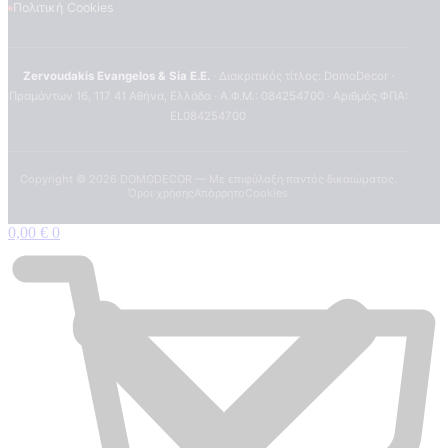
Πολιτική Cookies
Zervoudakis Evangelos & Sia E.E.
· Διακριτικός τίτλος: DomoDecor ·
Πραμάντων 16, 117 41 Αθήνα, Ελλάδα · Α.Φ.Μ.: 084254700 · Αριθμός ΦΠΑ:
EL084254700
Copyright ©
2026
DOMODECOR — Με επιφύλαξη παντός δικαιώματος.
Όροι χρήσης
Απόρρητο
Cookies
0,00
€
0