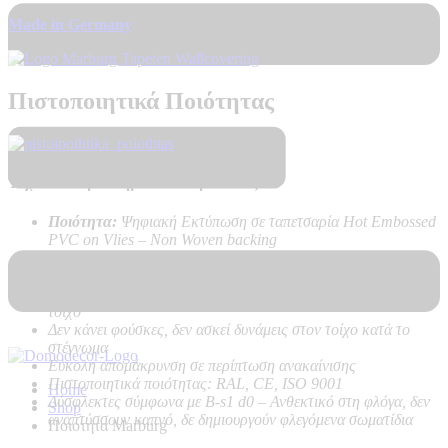
Made in Germany
Πιστοποιητικά Ποιότητας
Τεχνικά Χαρακτηριστικά Προϊόντος:
Ποιότητα:
Ψηφιακή Εκτύπωση σε ταπετσαρία Hot Embossed
PVC on Vlies – Non Woven backing
Καλή αντοχή στο ηλιακό φως
Υψηλή αντοχή στο καθάρισμα
Εύκολη τοποθέτηση χωρίς προβλήματα, με κόλλα μόνο στον
τοίχο
Δεν κάνει φούσκες, δεν ασκεί δυνάμεις στον τοίχο κατά το
στέγνωμα
Εύκολη απομάκρυνση σε περίπτωση ανακαίνισης
Πιστοποιητικά ποιότητας: RAL, CE, ISO 9001
Home
Δύσφλεκτες σύμφωνα με B-s1 d0 –
Ανθεκτικό στη φλόγα, δεν
Shop
αναπτύσσουν καπνό, δε δημιουργούν φλεγόμενα σωματίδια
Ποιοτητα Marburg