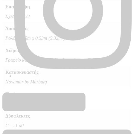
Επανάληψη
Σχέδιο 64/32
Διαστάσεις
Ρολό 10.05m x 0.53m (5.32m²)
Χώρος
Γραφείο και άλλοι χώροι, Κρεβατοκάμαρα, Σαλόνι
Κατασκευαστής
Novamur by Marburg
Ποιότητα
Vinyl, Vlies – Non Woven
Δύσφλεκτες
C – s1 d0