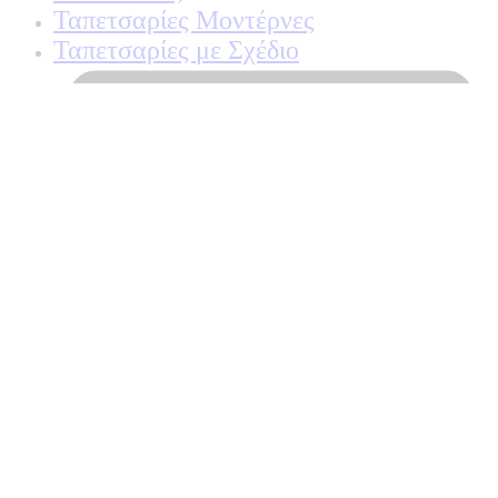
Ταπετσαρίες Μοντέρνες
Ταπετσαρίες με Σχέδιο