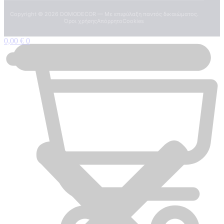
Copyright ©
2026
DOMODECOR — Με επιφύλαξη παντός δικαιώματος.
Όροι χρήσης
Απόρρητο
Cookies
0,00
€
0