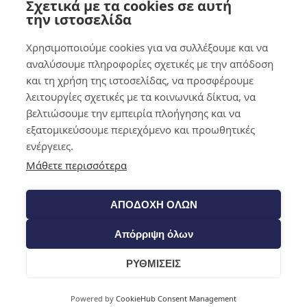
Σχετικά με τα cookies σε αυτή
0,00
€
0
την ιστοσελίδα
Χρησιμοποιούμε cookies για να συλλέξουμε και να
αναλύσουμε πληροφορίες σχετικές με την απόδοση
και τη χρήση της ιστοσελίδας, να προσφέρουμε
λειτουργίες σχετικές με τα κοινωνικά δίκτυα, να
βελτιώσουμε την εμπειρία πλοήγησης και να
εξατομικεύσουμε περιεχόμενο και προωθητικές
ενέργειες.
Μάθετε περισσότερα
ΑΠΟΔΟΧΗ ΟΛΩΝ
Απόρριψη όλων
ΡΥΘΜΙΣΕΙΣ
Cart
Powered by
CookieHub Consent Management
Shop​