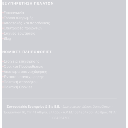
ΕΞΥΠΗΡΈΤΗΣΗ ΠΕΛΑΤΏΝ
Επικοινωνία
Τρόποι πληρωμής
Αποστολές και παραδόσεις
Επιστροφές προϊόντων
Συχνές ερωτήσεις
Blog
ΝΟΜΙΚΈΣ ΠΛΗΡΟΦΟΡΊΕΣ
ΠΟΙΟΤΗΤΕΣ ΤΑΠΕΤΣΑΡΙΩΝ
ΕΠΕΞΗΓΗΣΗ ΣΥΜΒΟΛΩΝ
Στοιχεία επιχείρησης
Όροι και Προϋποθέσεις
Δικαίωμα υπαναχώρησης
Έντυπο υπαναχώρησης
Πολιτική απορρήτου
Πολιτική Cookies
Zervoudakis Evangelos & Sia E.E.
· Διακριτικός τίτλος: DomoDecor ·
Πραμάντων 16, 117 41 Αθήνα, Ελλάδα · Α.Φ.Μ.: 084254700 · Αριθμός ΦΠΑ:
EL084254700