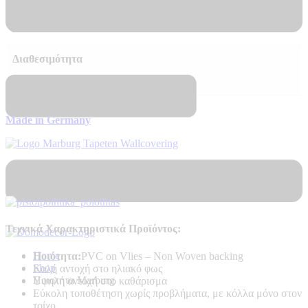
Περισσότερα
–
Διαθεσιμότητα
Αποστολή σε 7 – 10 μέρες
Made in Germany
Πιστοποιητικά Ποιότητας
Τεχνικά Χαρακτηριστικά Προϊόντος:
Home
Ποιότητα:
PVC on Vlies – Non Woven backing
Shop
Καλή αντοχή στο ηλιακό φως
Ποιοτητα Marburg
Υψηλή αντοχή στο καθάρισμα
Εύκολη τοποθέτηση χωρίς προβλήματα, με κόλλα μόνο στον
τοίχο