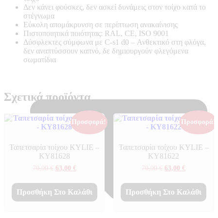
Δεν κάνει φούσκες, δεν ασκεί δυνάμεις στον τοίχο κατά το
στέγνωμα
Εύκολη απομάκρυνση σε περίπτωση ανακαίνισης
Πιστοποιητικά ποιότητας: RAL, CE, ISO 9001
Δύσφλεκτες σύμφωνα με C-s1 d0 –
Ανθεκτικό στη φλόγα,
δεν αναπτύσσουν καπνό, δε δημιουργούν φλεγόμενα
σωματίδια
Σχετικά προϊόντα
Προσφορά!
Προσφορά!
Ταπετσαρία τοίχου KYLIE –
Ταπετσαρία τοίχου KYLIE –
KY81628
KY81622
Original
Η
Original
Η
70,00
€
63,00
€
70,00
€
63,00
€
price
τρέχουσα
price
τρέχουσα
was:
τιμή
was:
τιμή
70,00 €.
είναι:
70,00 €.
είναι:
Προσθήκη Στο Καλάθι
Προσθήκη Στο Καλάθι
63,00 €.
63,00 €.