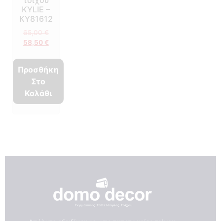
KYLIE –
KY81612
65,00
€
58,50
€
Προσθήκη
Στο
Καλάθι