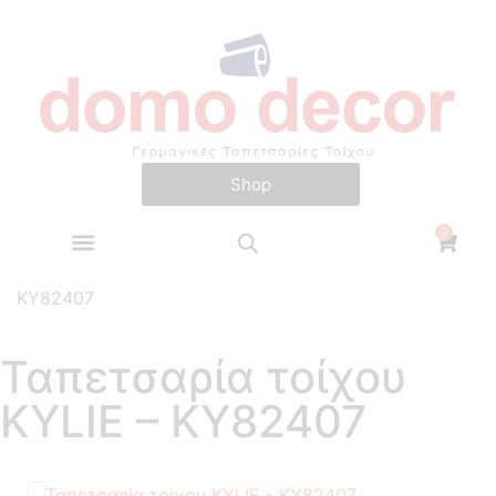
Shop​
0
Αρχική σελίδα
/
Kylie
/ Ταπετσαρία τοίχου KYLIE –
KY82407
Ταπετσαρία τοίχου
KYLIE – KY82407