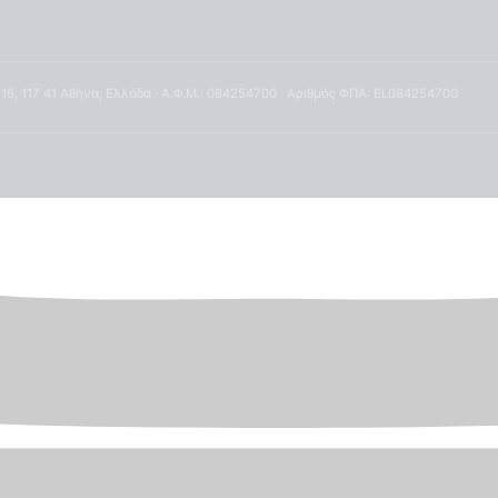
 16, 117 41 Αθήνα, Ελλάδα · Α.Φ.Μ.: 084254700 · Αριθμός ΦΠΑ: EL084254700