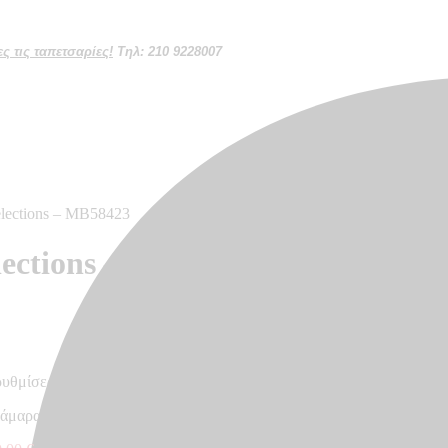
 τις ταπετσαρίες!
Τηλ: 210 9228007
elections – MB58423
lections – MB58423
ρυθμίσεων κάθε οθόνης
κάμαρα, κουζίνα – Made in Germany, 10.05 x 0.53 m