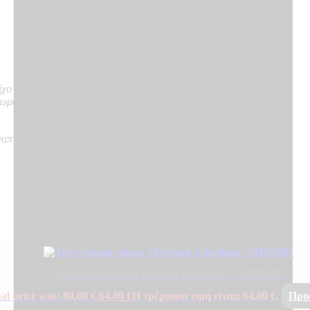
ίχο
νωμα
ναπτύσσουν καπνό, δε δημιουργούν φλεγόμενα σωματίδια
Ταπετσαρία τοίχου Marburg Selections – MB59301
al price was: 80,00 €.
64,00
€
Η τρέχουσα τιμή είναι: 64,00 €.
Προ