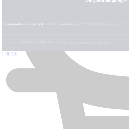
Οδηγίες πρόσβασης
Zervoudakis Evangelos & Sia E.E.
· Διακριτικός τίτλος: DomoDecor · Πραμάντων
Copyright ©
2026
DOMODECOR — Με επιφύλαξη παντός δικαιώματος.
0,00
€
0