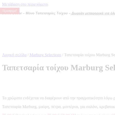
Μετάβαση στο περιεχόμενο
Προσφορά!
Προσφορά!
Προσφορά!
Προσφορά!
Domo Decor – Μόνο Ταπετσαρίες Τοίχου –
Δωρεάν μεταφορικά για όλες
Αρχική σελίδα
/
Marburg Selections
/ Ταπετσαρία τοίχου Marburg S
Ταπετσαρία τοίχου Marburg Se
Τα χρώματα ενδέχεται να διαφέρουν από την πραγματικότητα λόγω 
Ταπετσαρία Marburg, μαύρη, πέτρα, μοντέρνα, για σαλόνι, κρεβατο