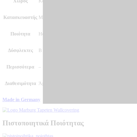
Χώρος
Κουζίνα, Κρεβατοκάμαρα, Σαλόνι και άλλοι χώρο
Κατασκευαστής
Marburg – Made in Germany
Ποιότητα
Hot Embossed, Vinyl, Vlies – Non Woven
Δύσφλεκτες
B – s1 d0
Περισσότερα
–
Διαθεσιμότητα
Άμεσα διαθέσιμο
Made in Germany
Πιστοποιητικά Ποιότητας