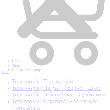
Home
Shop
Ποιοτητα Marburg
Cart
Ταπετσαρίες Τεχνοτροπία
Ταπετσαρίες Πέτρα – Τούβλο – Ξύλο
Ταπετσαρίες Πολυτελείας / Σχεδιαστών
Ταπετσαρίες Θεματικές – Ψηφιακές
Εκτυπώσεις