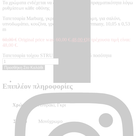
Τα χρώματα ενδέχεται να διαφέρουν από την πραγματικότητα λόγω
ρυθμίσεων κάθε οθόνης
Ταπετσαρία Marburg, γκρι, ανθρακί, μονόχρωμη, για σαλόνι,
υπνοδωμάτιο, κουζίνα, γραφείο – Made in Germany, 10,05 x 0,53
m
60,00
€
Original price was: 60,00 €.
48,00
€
Η τρέχουσα τιμή είναι:
48,00 €.
Ταπετσαρία τοίχου STRUKTURA - ST45775 ποσότητα
Προσθήκη Στο Καλάθι
Επιπλέον πληροφορίες
Χρώμα
Ανθρακί, Γκρι
Σχέδιο
Μονόχρωμο