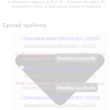
Δύσφλεκτες σύμφωνα με B-s1 d0 –
Ανθεκτικό στη φλόγα, δεν
αναπτύσσουν καπνό, δε δημιουργούν φλεγόμενα σωματίδια
Σχετικά προϊόντα
Ταπετσαρία τοίχου STRUKTURA – ST45737
65,00
€
Original price was: 65,00 €.
52,00
€
Η τρέχουσα
τιμή είναι: 52,00 €.
Προσθήκη Στο Καλάθι
Ταπετσαρία τοίχου STRUKTURA – ST45733
70,00
€
Original price was: 70,00 €.
56,00
€
Η τρέχουσα
τιμή είναι: 56,00 €.
Προσθήκη Στο Καλάθι
Ταπετσαρία τοίχου STRUKTURA – ST45732