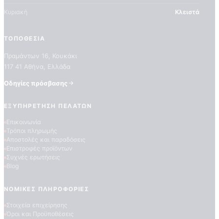
Κυριακή
Κλειστά
ΤΟΠΟΘΕΣΊΑ
Πραμάντων 16, Κουκάκι
117 41 Αθήνα, Ελλάδα
Οδηγίες πρόσβασης
ΠΟΙΟΤΗΤΕΣ ΤΑΠΕΤΣΑΡΙΩΝ
ΕΞΥΠΗΡΈΤΗΣΗ ΠΕΛΑΤΏΝ
ΕΠΕΞΗΓΗΣΗ ΣΥΜΒΟΛΩΝ
Επικοινωνία
Τρόποι πληρωμής
Αποστολές και παραδόσεις
Επιστροφές προϊόντων
Συχνές ερωτήσεις
Blog
ΝΟΜΙΚΈΣ ΠΛΗΡΟΦΟΡΊΕΣ
Στοιχεία επιχείρησης
Όροι και Προϋποθέσεις