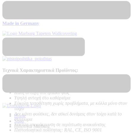
Διαθεσιμότητα
Αποστολή σε 7 – 10 μέρες
Made in Germany
Πιστοποιητικά Ποιότητας
Τεχνικά Χαρακτηριστικά Προϊόντος:
Ποιότητα:
Ψηφιακή Εκτύπωση σε ταπετσαρία Hot Embossed
PVC on Vlies – Non Woven backing
Καλή αντοχή στο ηλιακό φως
Υψηλή αντοχή στο καθάρισμα
Εύκολη τοποθέτηση χωρίς προβλήματα, με κόλλα μόνο στον
τοίχο
Δεν κάνει φούσκες, δεν ασκεί δυνάμεις στον τοίχο κατά το
Home
στέγνωμα
Shop
Εύκολη απομάκρυνση σε περίπτωση ανακαίνισης
Ποιοτητα Marburg
Πιστοποιητικά ποιότητας: RAL, CE, ISO 9001