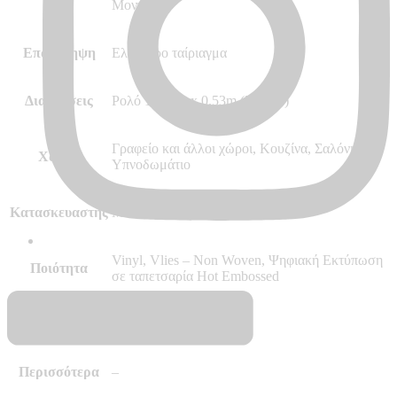
Στυλ
Μοντέρνο
Επανάληψη
Ελεύθερο ταίριαγμα
Διαστάσεις
Ρολό 10.05m x 0.53m (5.32m²)
Γραφείο και άλλοι χώροι, Κουζίνα, Σαλόνι,
Χώρος
Υπνοδωμάτιο
Κατασκευαστής
Marburg – Made in Germany
Vinyl, Vlies – Non Woven, Ψηφιακή Εκτύπωση
Ποιότητα
σε ταπετσαρία Hot Embossed
Δύσφλεκτες
B – s1 d0
Περισσότερα
–