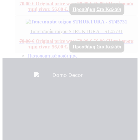
70,00
€
Original price was: 70,00 €.
56,00
€
Η τρέχουσα
τιμή είναι: 56,00 €.
Προσθήκη Στο Καλάθι
Ταπετσαρία τοίχου STRUKTURA – ST45731
70,00
€
Original price was: 70,00 €.
56,00
€
Η τρέχουσα
τιμή είναι: 56,00 €.
Προσθήκη Στο Καλάθι
Πιστοποιητικά ποιότητας
ΠΙΣΤΟΠΟΙΗΤΙΚΑ ΟΙΚΟΛΟΓΙΑΣ
ΒΡΑΒΕΙΑ
Η Εταιρεια