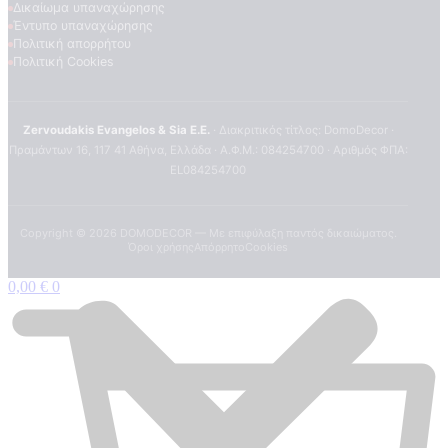
Δικαίωμα υπαναχώρησης
Έντυπο υπαναχώρησης
Πολιτική απορρήτου
Πολιτική Cookies
Zervoudakis Evangelos & Sia E.E.
· Διακριτικός τίτλος: DomoDecor ·
Πραμάντων 16, 117 41 Αθήνα, Ελλάδα · Α.Φ.Μ.: 084254700 · Αριθμός ΦΠΑ:
EL084254700
Copyright ©
2026
DOMODECOR — Με επιφύλαξη παντός δικαιώματος.
Όροι χρήσης
Απόρρητο
Cookies
0,00
€
0