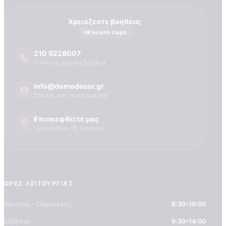
Τεχνογνωσια
Χρειάζεστε βοήθεια;
Κλειστά τώρα
210 9228007
Καλέστε μας για βοήθεια
info@domodecor.gr
Στείλτε μας το αίτημά σας
Επισκεφθείτε μας
Πραμάντων 16, Κουκάκι
ΏΡΕΣ ΛΕΙΤΟΥΡΓΊΑΣ
Δευτέρα – Παρασκευή
8:30–19:00
Σάββατο
9:30–14:00