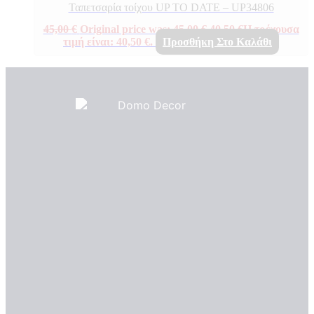
Ταπετσαρία τοίχου UP TO DATE – UP34806
45,00
€
Original price was: 45,00 €.
40,50
€
Η τρέχουσα
τιμή είναι: 40,50 €.
Προσθήκη Στο Καλάθι
Πιστοποιητικά ποιότητας
ΠΙΣΤΟΠΟΙΗΤΙΚΑ ΟΙΚΟΛΟΓΙΑΣ
ΒΡΑΒΕΙΑ
Η Εταιρεια