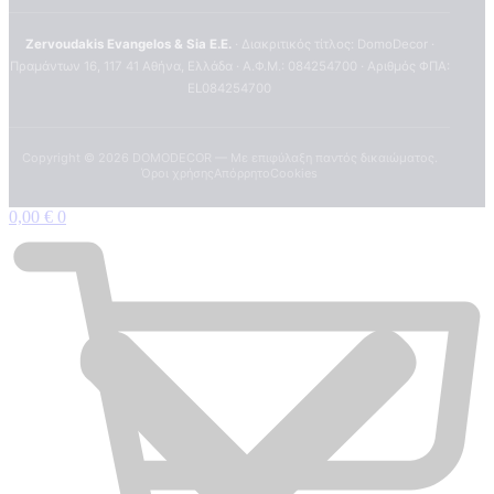
Zervoudakis Evangelos & Sia E.E.
· Διακριτικός τίτλος: DomoDecor ·
Πραμάντων 16, 117 41 Αθήνα, Ελλάδα · Α.Φ.Μ.: 084254700 · Αριθμός ΦΠΑ:
EL084254700
Copyright ©
2026
DOMODECOR — Με επιφύλαξη παντός δικαιώματος.
Όροι χρήσης
Απόρρητο
Cookies
0,00
€
0