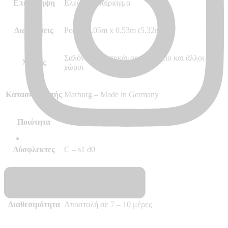
Επανάληψη
Ελεύθερο ταίριαγμα
Διαστάσεις
Ρολό 10.05m x 0.53m (5.32m²)
Σαλόνι Κρεβατοκάμαρα Γραφείο και άλλοι
Χώρος
χώροι
Κατασκευαστής
Marburg – Made in Germany
Ποιότητα
Vinyl, Vlies – Non Woven
Δύσφλεκτες
C – s1 d0
Περισσότερα
–
Διαθεσιμότητα
Αποστολή σε 7 – 10 μέρες