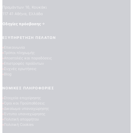
Πραμάντων 16, Κουκάκι
117 41 Αθήνα, Ελλάδα
Οδηγίες πρόσβασης
ΕΞΥΠΗΡΈΤΗΣΗ ΠΕΛΑΤΏΝ
Επικοινωνία
Τρόποι πληρωμής
Αποστολές και παραδόσεις
ΠΟΙΟΤΗΤΕΣ ΤΑΠΕΤΣΑΡΙΩΝ
Επιστροφές προϊόντων
ΕΠΕΞΗΓΗΣΗ ΣΥΜΒΟΛΩΝ
Συχνές ερωτήσεις
Blog
ΝΟΜΙΚΈΣ ΠΛΗΡΟΦΟΡΊΕΣ
Στοιχεία επιχείρησης
Όροι και Προϋποθέσεις
Δικαίωμα υπαναχώρησης
Έντυπο υπαναχώρησης
Πολιτική απορρήτου
Πολιτική Cookies