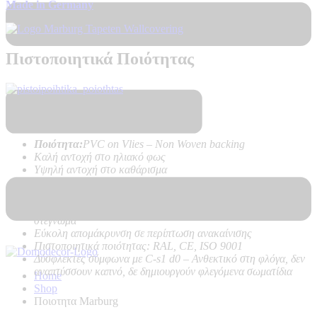
Made in Germany
Πιστοποιητικά Ποιότητας
Τεχνικά Χαρακτηριστικά Προϊόντος:
Ποιότητα:
PVC on Vlies – Non Woven backing
Καλή αντοχή στο ηλιακό φως
Υψηλή αντοχή στο καθάρισμα
Εύκολη τοποθέτηση χωρίς προβλήματα, με κόλλα μόνο στον
τοίχο
Δεν κάνει φούσκες, δεν ασκεί δυνάμεις στον τοίχο κατά το
στέγνωμα
Εύκολη απομάκρυνση σε περίπτωση ανακαίνισης
Πιστοποιητικά ποιότητας: RAL, CE, ISO 9001
Δύσφλεκτες σύμφωνα με C-s1 d0 –
Ανθεκτικό στη φλόγα, δεν
αναπτύσσουν καπνό, δε δημιουργούν φλεγόμενα σωματίδια
Home
Shop
Ποιοτητα Marburg