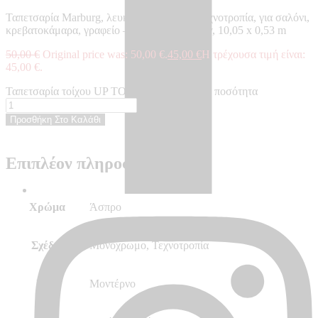
Ταπετσαρία Marburg, λευκή, μονόχρωμη, τεχνοτροπία, για σαλόνι,
κρεβατοκάμαρα, γραφείο – Made in Germany, 10,05 x 0,53 m
50,00
€
Original price was: 50,00 €.
45,00
€
Η τρέχουσα τιμή είναι:
45,00 €.
Ταπετσαρία τοίχου UP TO DATE - UP34823 ποσότητα
Προσθήκη Στο Καλάθι
Επιπλέον πληροφορίες
Χρώμα
Άσπρο
Σχέδιο
Μονόχρωμο, Τεχνοτροπία
Στυλ
Μοντέρνο