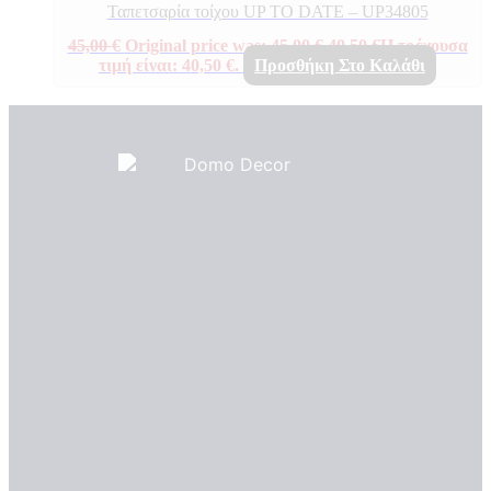
Ταπετσαρία τοίχου UP TO DATE – UP34805
45,00
€
Original price was: 45,00 €.
40,50
€
Η τρέχουσα
τιμή είναι: 40,50 €.
Προσθήκη Στο Καλάθι
Πιστοποιητικά ποιότητας
ΠΙΣΤΟΠΟΙΗΤΙΚΑ ΟΙΚΟΛΟΓΙΑΣ
ΒΡΑΒΕΙΑ
Η Εταιρεια