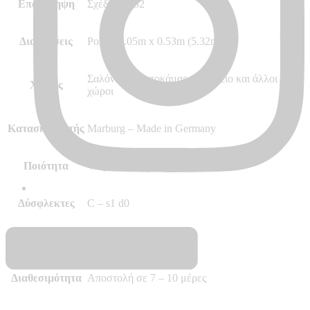
Επανάληψη
Σχέδιο 64/32
Διαστάσεις
Ρολό 10.05m x 0.53m (5.32m²)
Σαλόνι Κρεβατοκάμαρα Γραφείο και άλλοι
Χώρος
χώροι
Κατασκευαστής
Marburg – Made in Germany
Ποιότητα
Vinyl, Vlies – Non Woven
Δύσφλεκτες
C – s1 d0
Περισσότερα
–
Διαθεσιμότητα
Αποστολή σε 7 – 10 μέρες