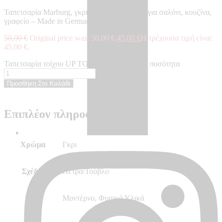
Ταπετσαρία Marburg, γκρι, πέτρα, μοντέρνα, για σαλόνι, κουζίνα,
γραφείο – Made in Germany, 10,05 x 0,53 m
50,00
€
Original price was: 50,00 €.
45,00
€
Η τρέχουσα τιμή είναι:
45,00 €.
Ταπετσαρία τοίχου UP TO DATE - UP34835 ποσότητα
Προσθήκη Στο Καλάθι
Επιπλέον πληροφορίες
Χρώμα
Γκρι
Σχέδιο
Πέτρα/Τούβλο
Στυλ
Μοντέρνο, Φυσικά Υλικά