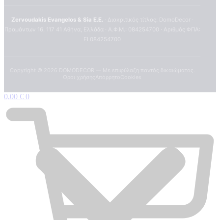
Zervoudakis Evangelos & Sia E.E.
· Διακριτικός τίτλος: DomoDecor ·
Πραμάντων 16, 117 41 Αθήνα, Ελλάδα · Α.Φ.Μ.: 084254700 · Αριθμός ΦΠΑ:
EL084254700
Copyright ©
2026
DOMODECOR — Με επιφύλαξη παντός δικαιώματος.
Όροι χρήσης
Απόρρητο
Cookies
0,00
€
0