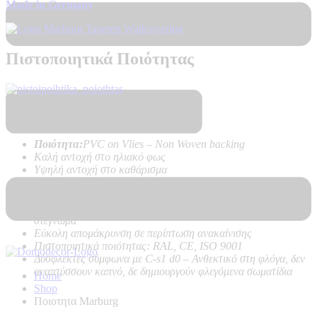
Made in Germany
Πιστοποιητικά Ποιότητας
Τεχνικά Χαρακτηριστικά Προϊόντος:
Ποιότητα:
PVC on Vlies – Non Woven backing
Καλή αντοχή στο ηλιακό φως
Υψηλή αντοχή στο καθάρισμα
Εύκολη τοποθέτηση χωρίς προβλήματα, με κόλλα μόνο στον
τοίχο
Δεν κάνει φούσκες, δεν ασκεί δυνάμεις στον τοίχο κατά το
στέγνωμα
Εύκολη απομάκρυνση σε περίπτωση ανακαίνισης
Πιστοποιητικά ποιότητας: RAL, CE, ISO 9001
Δύσφλεκτες σύμφωνα με C-s1 d0 –
Ανθεκτικό στη φλόγα, δεν
αναπτύσσουν καπνό, δε δημιουργούν φλεγόμενα σωματίδια
Home
Shop
Ποιοτητα Marburg