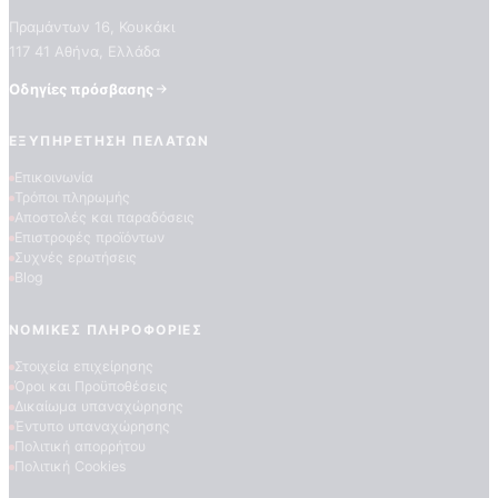
Πραμάντων 16, Κουκάκι
117 41 Αθήνα, Ελλάδα
Οδηγίες πρόσβασης
ΕΞΥΠΗΡΈΤΗΣΗ ΠΕΛΑΤΏΝ
Επικοινωνία
Τρόποι πληρωμής
Αποστολές και παραδόσεις
ΠΟΙΟΤΗΤΕΣ ΤΑΠΕΤΣΑΡΙΩΝ
Επιστροφές προϊόντων
ΕΠΕΞΗΓΗΣΗ ΣΥΜΒΟΛΩΝ
Συχνές ερωτήσεις
Blog
ΝΟΜΙΚΈΣ ΠΛΗΡΟΦΟΡΊΕΣ
Στοιχεία επιχείρησης
Όροι και Προϋποθέσεις
Δικαίωμα υπαναχώρησης
Έντυπο υπαναχώρησης
Πολιτική απορρήτου
Πολιτική Cookies