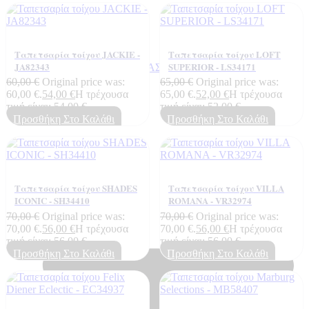
Ταπετσαρία τοίχου JACKIE -
Ταπετσαρία τοίχου LOFT
JA82343
SUPERIOR - LS34171
ΣΧΕΤΙΚΑ ΜΕ ΕΜΑΣ
Τεχνογνωσια
60,00
€
Original price was:
65,00
€
Original price was:
60,00 €.
54,00
€
Η τρέχουσα
65,00 €.
52,00
€
Η τρέχουσα
τιμή είναι: 54,00 €.
τιμή είναι: 52,00 €.
Προσθήκη Στο Καλάθι
Προσθήκη Στο Καλάθι
Ταπετσαρία τοίχου SHADES
Ταπετσαρία τοίχου VILLA
ICONIC - SH34410
ROMANA - VR32974
70,00
€
Original price was:
70,00
€
Original price was:
70,00 €.
56,00
€
Η τρέχουσα
70,00 €.
56,00
€
Η τρέχουσα
τιμή είναι: 56,00 €.
τιμή είναι: 56,00 €.
Προσθήκη Στο Καλάθι
Προσθήκη Στο Καλάθι