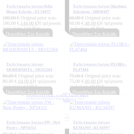
Ταπετσαρία τοίχου Felix
Ταπετσαρία τοίχου Marburg
Diener Eclectic - EC34937
Selections - MB58407
180,00
€
Original price was:
60,00
€
Original price was:
180,00 €.
144,00
€
Η τρέχουσα
60,00 €.
48,00
€
Η τρέχουσα
τιμή είναι: 144,00 €.
τιμή είναι: 48,00 €.
Προσθήκη Στο Καλάθι
Προσθήκη Στο Καλάθι
Ταπετσαρία τοίχου
Ταπετσαρία τοίχου FLORA -
MODERNISTA - MO32204
FL47484
80,00
€
Original price was:
75,00
€
Original price was:
80,00 €.
64,00
€
Η τρέχουσα
75,00 €.
60,00
€
Η τρέχουσα
τιμή είναι: 64,00 €.
τιμή είναι: 60,00 €.
Προσθήκη Στο Καλάθι
Προσθήκη Στο Καλάθι
ΠΟΙΟΤΗΤΕΣ ΤΑΠΕΤΣΑΡΙΩΝ
ΕΠΕΞΗΓΗΣΗ ΣΥΜΒΟΛΩΝ
Products search
Ταπετσαρία τοίχου SW - New
Ταπετσαρία τοίχου
Poetry - NP34311
KUMANO - KU34597