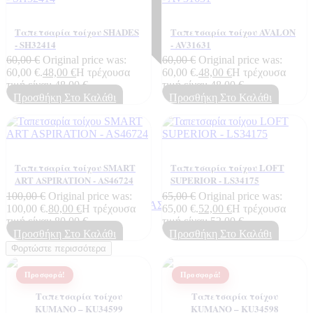
Ταπετσαρία τοίχου SHADES
Ταπετσαρία τοίχου AVALON
- SH32414
- AV31631
60,00
€
Original price was:
60,00
€
Original price was:
60,00 €.
48,00
€
Η τρέχουσα
60,00 €.
48,00
€
Η τρέχουσα
τιμή είναι: 48,00 €.
τιμή είναι: 48,00 €.
Προσθήκη Στο Καλάθι
Προσθήκη Στο Καλάθι
Ταπετσαρία τοίχου SMART
Ταπετσαρία τοίχου LOFT
ART ASPIRATION - AS46724
SUPERIOR - LS34175
100,00
€
Original price was:
65,00
€
Original price was:
ΣΧΕΤΙΚΑ ΜΕ ΕΜΑΣ
100,00 €.
80,00
€
Η τρέχουσα
65,00 €.
52,00
€
Η τρέχουσα
Τεχνογνωσια
τιμή είναι: 80,00 €.
τιμή είναι: 52,00 €.
Προσθήκη Στο Καλάθι
Προσθήκη Στο Καλάθι
Φορτώστε περισσότερα
Προσφορά!
Προσφορά!
Ταπετσαρία τοίχου
Ταπετσαρία τοίχου
KUMANO – KU34599
KUMANO – KU34598