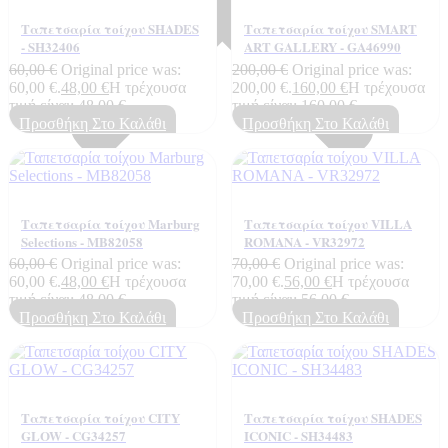
Ταπετσαρία τοίχου SHADES
Ταπετσαρία τοίχου SMART
- SH32406
ART GALLERY - GA46990
60,00
€
Original price was:
200,00
€
Original price was:
60,00 €.
48,00
€
Η τρέχουσα
200,00 €.
160,00
€
Η τρέχουσα
τιμή είναι: 48,00 €.
τιμή είναι: 160,00 €.
Προσθήκη Στο Καλάθι
Προσθήκη Στο Καλάθι
Ταπετσαρία τοίχου Marburg
Ταπετσαρία τοίχου VILLA
Selections - MB82058
ROMANA - VR32972
Home
60,00
€
Original price was:
70,00
€
Original price was:
Shop
60,00 €.
48,00
€
Η τρέχουσα
70,00 €.
56,00
€
Η τρέχουσα
Ποιοτητα Marburg
τιμή είναι: 48,00 €.
τιμή είναι: 56,00 €.
Προσθήκη Στο Καλάθι
Προσθήκη Στο Καλάθι
Ταπετσαρία τοίχου CITY
Ταπετσαρία τοίχου SHADES
GLOW - CG34257
ICONIC - SH34483