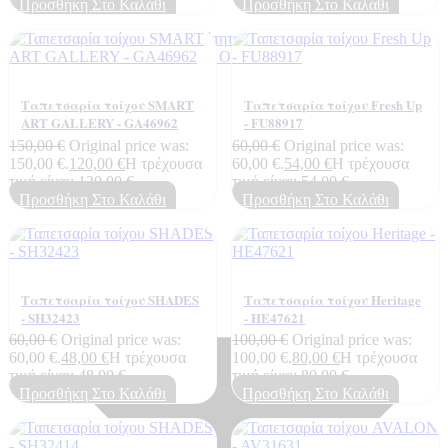
Προσθήκη Στο Καλάθι
Προσθήκη Στο Καλάθι
Πιστοποιητικά ποιότητας
ΠΙΣΤΟΠΟΙΗΤΙΚΑ ΟΙΚΟΛΟΓΙΑΣ
ΒΡΑΒΕΙΑ
Η Εταιρεια
Ταπετσαρία τοίχου SMART
Ταπετσαρία τοίχου Fresh Up
ART GALLERY - GA46962
- FU88917
150,00
€
Original price was:
60,00
€
Original price was:
150,00 €.
120,00
€
Η τρέχουσα
60,00 €.
54,00
€
Η τρέχουσα
τιμή είναι: 120,00 €.
τιμή είναι: 54,00 €.
Προσθήκη Στο Καλάθι
Προσθήκη Στο Καλάθι
Ταπετσαρία τοίχου SHADES
Ταπετσαρία τοίχου Heritage
- SH32423
- ΗΕ47621
60,00
€
Original price was:
100,00
€
Original price was:
60,00 €.
48,00
€
Η τρέχουσα
100,00 €.
80,00
€
Η τρέχουσα
τιμή είναι: 48,00 €.
τιμή είναι: 80,00 €.
Προσθήκη Στο Καλάθι
Προσθήκη Στο Καλάθι