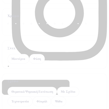
Χρώμα
Στυλ
Μοντέρνο
Φύση
Σχέδιο
Θεματικό/Ψηφιακή Εκτύπωση
Με Σχέδιο
Τεχνοτροπία
Φλοράλ
Ψάθα