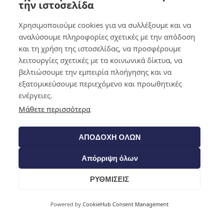
την ιστοσελίδα
τιμή είναι: 56,00 €.
70,00 €.
56,00
€
Η τρέχουσα
τιμή είναι: 56,00 €.
Χρησιμοποιούμε cookies για να συλλέξουμε και να
Προσθήκη Στο Καλάθι
Προσθήκη Στο Καλάθι
αναλύσουμε πληροφορίες σχετικές με την απόδοση
και τη χρήση της ιστοσελίδας, να προσφέρουμε
λειτουργίες σχετικές με τα κοινωνικά δίκτυα, να
Προσφορά!
Προσφορά!
βελτιώσουμε την εμπειρία πλοήγησης και να
Ταπετσαρία τοίχου
Ταπετσαρία τοίχου
εξατομικεύσουμε περιεχόμενο και προωθητικές
KUMANO – KU34536
KUMANO – KU34535
ενέργειες.
Original price was:
Original price was:
70,00
€
70,00
€
Μάθετε περισσότερα
70,00 €.
56,00
€
Η τρέχουσα
70,00 €.
56,00
€
Η τρέχουσα
τιμή είναι: 56,00 €.
τιμή είναι: 56,00 €.
Προσθήκη Στο Καλάθι
Προσθήκη Στο Καλάθι
ΑΠΟΔΟΧΗ ΟΛΩΝ
Απόρριψη όλων
Προσφορά!
Προσφορά!
ΡΥΘΜΙΣΕΙΣ
Ταπετσαρία τοίχου
Ταπετσαρία τοίχου
KUMANO – KU34534
KUMANO – KU34532
Powered by
CookieHub Consent Management
Original price was:
Original price was:
70,00
€
80,00
€
70,00 €.
56,00
€
Η τρέχουσα
80,00 €.
64,00
€
Η τρέχουσα